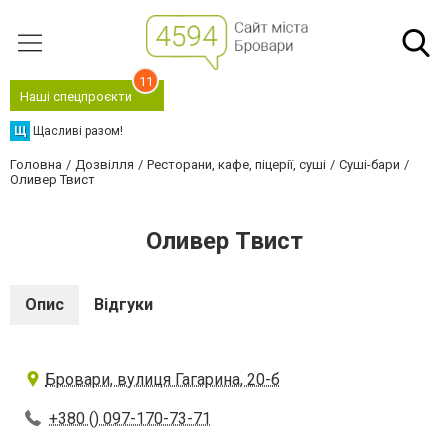
11
Наші спецпроєкти
Щ
Щасливі разом!
Головна
Дозвілля
Ресторани, кафе, піцерії, суші
Суші-бари
Оливер Твист
Оливер Твист
Опис
Відгуки
Бровари, вулиця Гагарина, 20-б
+380 () 097-170-73-71