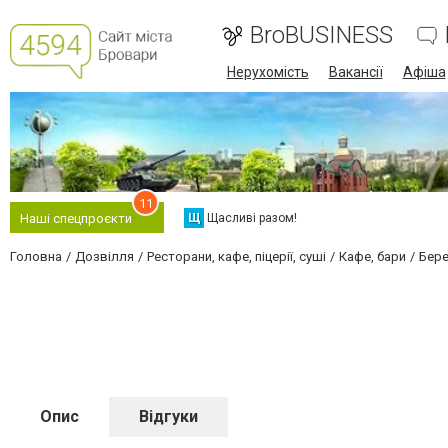
BroBUSINESS
Нерухомість
Вакансії
Афіша
11
Щ
Щасливі разом!
Наші спецпроєкти
Головна
Дозвілля
Ресторани, кафе, піцерії, суші
Кафе, бари
Бере
Опис
Відгуки