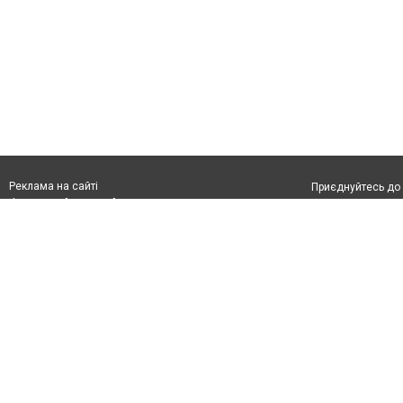
Реклама на сайті
Приєднуйтесь до 
Франшиза "CitySites"
Реклама на сайті:
Допускається цит
rek@citysites.ua
тексті обов'язко
розміщення прямо
абзацу в тексті 
Матеріали з плаш
"Політичні новини
Політика конфіде