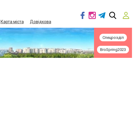
Карта міста
Довідкова
Спецрозділ
BroSpring2023