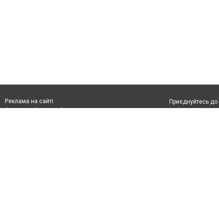
Реклама на сайті
Приєднуйтесь до 
Франшиза "CitySites"
Реклама на сайті:
Допускається цит
rek@citysites.ua
тексті обов'язко
розміщення прямо
абзацу в тексті 
Матеріали з плаш
"Політичні новини
Політика конфіде