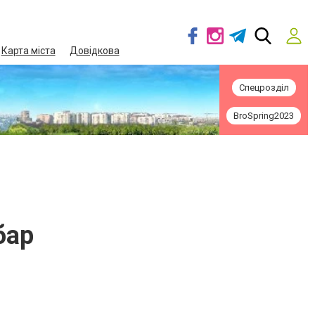
Карта міста
Довідкова
Спецрозділ
BroSpring2023
бар