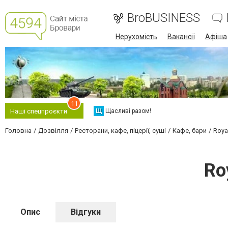
BroBUSINESS
Нерухомість
Вакансії
Афіша
11
Щ
Щасливі разом!
Наші спецпроєкти
Головна
Дозвілля
Ресторани, кафе, піцерії, суші
Кафе, бари
Roya
Ro
Опис
Відгуки