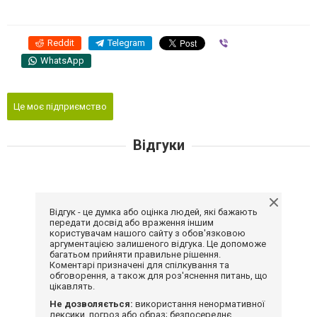
Reddit
Telegram
Viber
WhatsApp
Це моє підприємство
Відгуки
Відгук - це думка або оцінка людей, які бажають
передати досвід або враження іншим
користувачам нашого сайту з обов'язковою
аргументацією залишеного відгука. Це допоможе
багатьом прийняти правильне рішення.
Коментарі призначені для спілкування та
обговорення, а також для роз'яснення питань, що
цікавлять.
Не дозволяється:
використання ненормативної
лексики, погроз або образ; безпосереднє