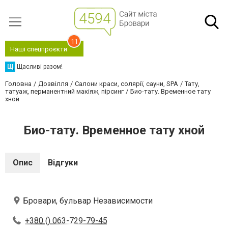
11
Наші спецпроєкти
Щ
Щасливі разом!
Головна
Дозвілля
Салони краси, солярії, сауни, SPA
Тату,
татуаж, перманентний макіяж, пірсинг
Био-тату. Временное тату
хной
Био-тату. Временное тату хной
Опис
Відгуки
Бровари, бульвар Независимости
+380 () 063-729-79-45