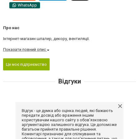
WhatsApp
Про нас
Інтернет-магазин шпалер, декору, вентиляції.
Показати повний опис
Це моє підприємство
Відгуки
Відгук - це думка або оцінка людей, які бажають
передати досвід або враження іншим
користувачам нашого сайту з обов'язковою
аргументацією залишеного відгука. Це допоможе
багатьом прийняти правильне рішення.
Коментарі призначені для спілкування та
обговорення, а також для роз'яснення питань, що