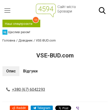
11
Наші спецпроєкти
Щ
Щасливі разом!
Головна
Довідник
VSE-BUD.com
VSE-BUD.com
Опис
Відгуки
+380 (67) 6042293
Reddit
Telegram
Viber