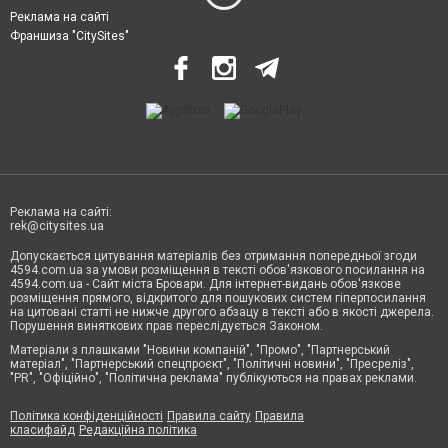
Реклама на сайті
Франшиза "CitySites"
Реклама на сайті:
rek@citysites.ua
Допускається цитування матеріалів без отримання попередньої згоди
4594.com.ua за умови розміщення в тексті обов'язкового посилання на
4594.com.ua - Сайт міста Бровари. Для інтернет-видань обов'язкове
розміщення прямого, відкритого для пошукових систем гіперпосилання
на цитовані статті не нижче другого абзацу в тексті або в якості джерела.
Порушення виняткових прав переслідується Законом.
Матеріали з плашками "Новини компаній", "Промо", "Партнерський
матеріал", "Партнерський спецпроєкт", "Політичні новини", "Пресреліз",
"PR", "Офіційно", "Політична реклама" публікуються на правах реклами.
Політика конфіденційності
Правила сайту
Правила
класифайд
Редакційна політика