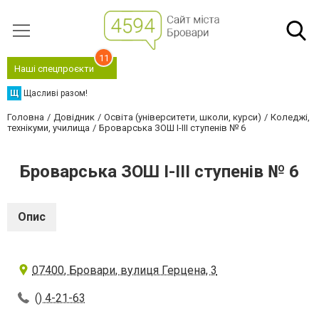
11
Наші спецпроєкти
Щ
Щасливі разом!
Головна
Довідник
Освіта (університети, школи, курси)
Коледжі,
технікуми, училища
Броварська ЗОШ І-ІІІ ступенів № 6
Броварська ЗОШ І-ІІІ ступенів № 6
Опис
07400, Бровари, вулиця Герцена, 3
() 4-21-63