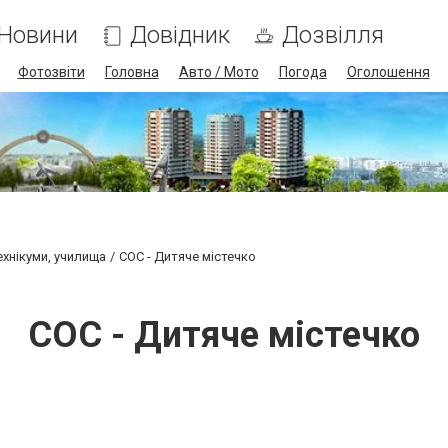
Новини
Довідник
Дозвілля
Фотозвіти
Головна
Авто / Мото
Погода
Оголошення
ехнікуми, училища
СОС - Дитяче містечко
СОС - Дитяче містечко