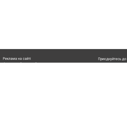
Реклама на сайті
Приєднуйтесь до 
Франшиза "CitySites"
Реклама на сайті:
Допускається цит
rek@citysites.ua
тексті обов'язко
розміщення прямо
абзацу в тексті 
Матеріали з плаш
"Політичні новини
Політика конфіде