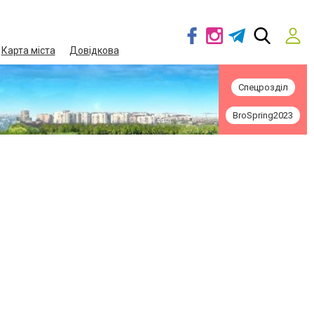
Карта міста
Довідкова
Спецрозділ
BroSpring2023