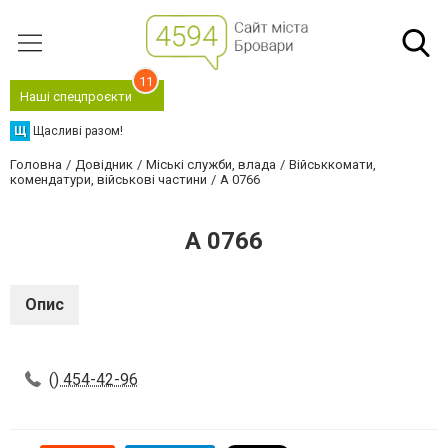
11
Наші спецпроєкти
Щ
Щасливі разом!
Головна
Довідник
Міські служби, влада
Військкомати,
комендатури, військові частини
А 0766
А 0766
Опис
() 454-42-96