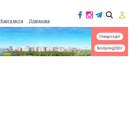
Карта міста
Довідкова
Спецрозділ
BroSpring2023