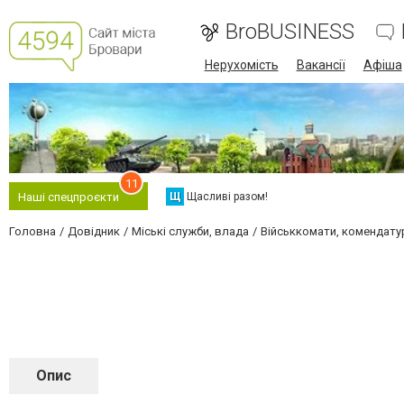
BroBUSINESS
Нерухомість
Вакансії
Афіша
11
Щ
Щасливі разом!
Наші спецпроєкти
Головна
Довідник
Міські служби, влада
Військкомати, комендатур
Опис