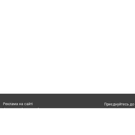
Реклама на сайті
Приєднуйтесь до 
Франшиза "CitySites"
Реклама на сайті:
Допускається цит