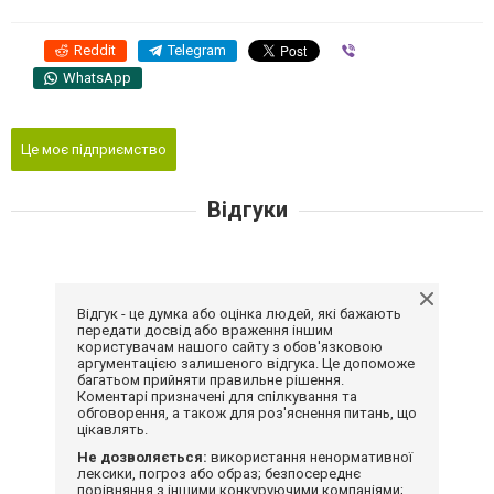
Reddit
Telegram
Viber
WhatsApp
Це моє підприємство
Відгуки
Відгук - це думка або оцінка людей, які бажають
передати досвід або враження іншим
користувачам нашого сайту з обов'язковою
аргументацією залишеного відгука. Це допоможе
багатьом прийняти правильне рішення.
Коментарі призначені для спілкування та
обговорення, а також для роз'яснення питань, що
цікавлять.
Не дозволяється:
використання ненормативної
лексики, погроз або образ; безпосереднє
порівняння з іншими конкуруючими компаніями;