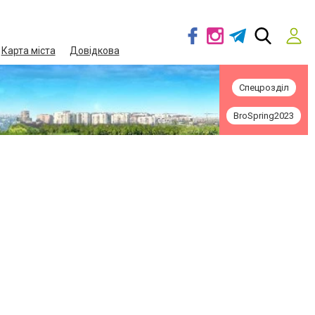
Карта міста
Довідкова
Спецрозділ
BroSpring2023