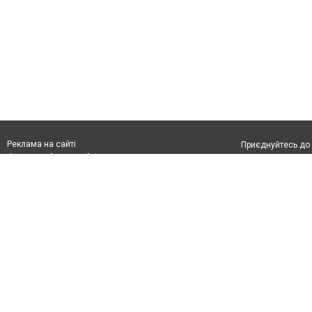
Реклама на сайті
Приєднуйтесь до 
Франшиза "CitySites"
Реклама на сайті:
Допускається цит
rek@citysites.ua
тексті обов'язко
розміщення прямо
абзацу в тексті 
Матеріали з плаш
"Політичні новини
Політика конфіде