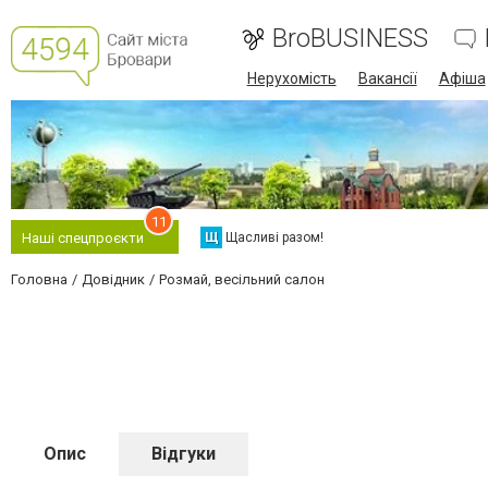
BroBUSINESS
Нерухомість
Вакансії
Афіша
11
Щ
Щасливі разом!
Наші спецпроєкти
Головна
Довідник
Розмай, весільний салон
Опис
Відгуки