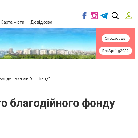
Карта міста
Довідкова
Спецрозділ
BroSpring2023
онду інвалідів "SI –Фонд"
о благодійного фонду