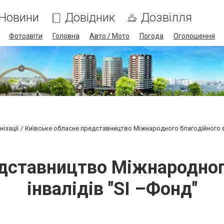
Новини
Довідник
Дозвілля
Фотозвіти
Головна
Авто / Мото
Погода
Оголошення
ізації
Київське обласне представництво Міжнародного благодійного ф
едставництво Міжнародног
інвалідів "SI –Фонд"