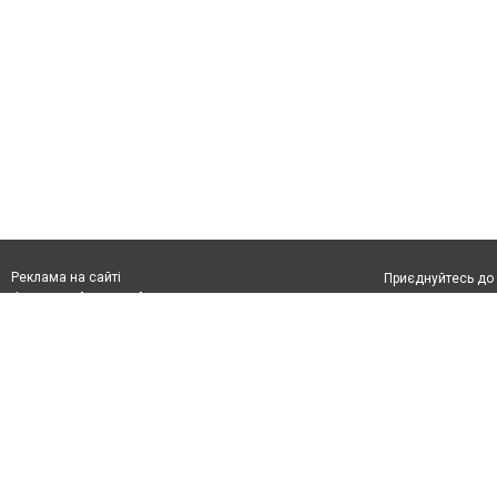
Реклама на сайті
Приєднуйтесь до 
Франшиза "CitySites"
Реклама на сайті:
Допускається цит
rek@citysites.ua
тексті обов'язко
розміщення прямо
абзацу в тексті 
Матеріали з плаш
"Політичні новини