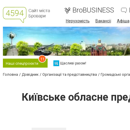
BroBUSINESS
Нерухомість
Вакансії
Афіша
11
Щ
Щасливі разом!
Наші спецпроєкти
Головна
Довідник
Організації та представництва
Громадські орган
Київське обласне пр