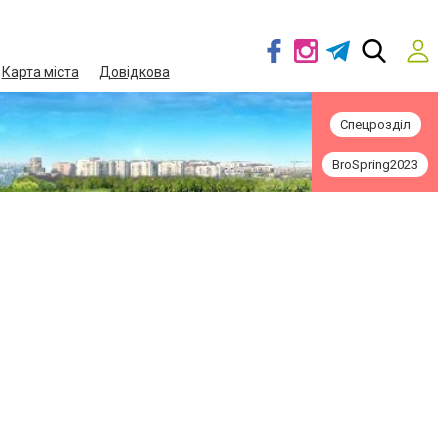
Карта міста
Довідкова
Спецрозділ
BroSpring2023