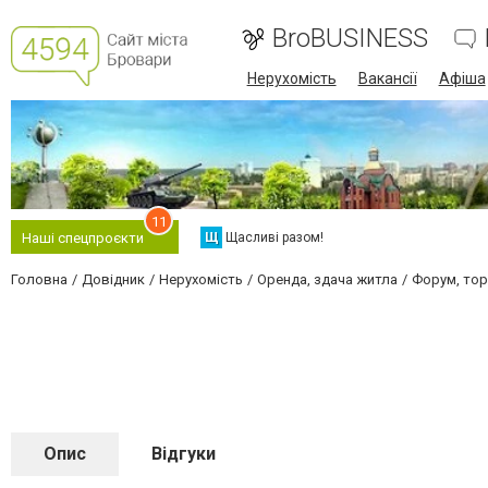
BroBUSINESS
Нерухомість
Вакансії
Афіша
11
Щ
Щасливі разом!
Наші спецпроєкти
Головна
Довідник
Нерухомість
Оренда, здача житла
Форум, тор
Опис
Відгуки