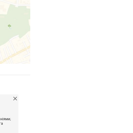
ніями;
та