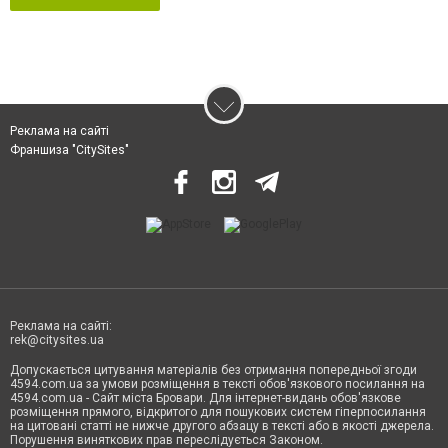
Реклама на сайті
Франшиза "CitySites"
Реклама на сайті:
rek@citysites.ua
Допускається цитування матеріалів без отримання попередньої згоди
4594.com.ua за умови розміщення в тексті обов'язкового посилання на
4594.com.ua - Сайт міста Бровари. Для інтернет-видань обов'язкове
розміщення прямого, відкритого для пошукових систем гіперпосилання
на цитовані статті не нижче другого абзацу в тексті або в якості джерела.
Порушення виняткових прав переслідується Законом.