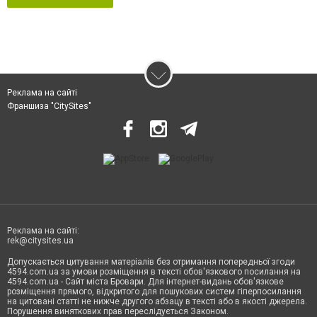
Реклама на сайті
Франшиза "CitySites"
Реклама на сайті:
rek@citysites.ua
Допускається цитування матеріалів без отримання попередньої згоди
4594.com.ua за умови розміщення в тексті обов'язкового посилання на
4594.com.ua - Сайт міста Бровари. Для інтернет-видань обов'язкове
розміщення прямого, відкритого для пошукових систем гіперпосилання
на цитовані статті не нижче другого абзацу в тексті або в якості джерела.
Порушення виняткових прав переслідується Законом.