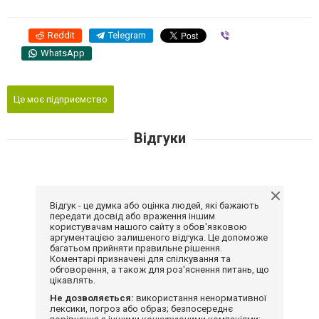
Reddit
Telegram
Viber
WhatsApp
Це моє підприємство
Відгуки
Відгук - це думка або оцінка людей, які бажають
передати досвід або враження іншим
користувачам нашого сайту з обов'язковою
аргументацією залишеного відгука. Це допоможе
багатьом прийняти правильне рішення.
Коментарі призначені для спілкування та
обговорення, а також для роз'яснення питань, що
цікавлять.
Не дозволяється:
використання ненормативної
лексики, погроз або образ; безпосереднє