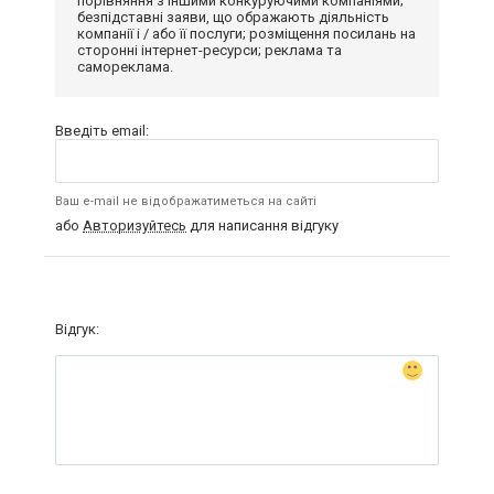
порівняння з іншими конкуруючими компаніями;
безпідставні заяви, що ображають діяльність
компанії і / або її послуги; розміщення посилань на
сторонні інтернет-ресурси; реклама та
самореклама.
Введіть email:
Ваш e-mail не відображатиметься на сайті
або
Авторизуйтесь
для написання відгуку
Відгук: