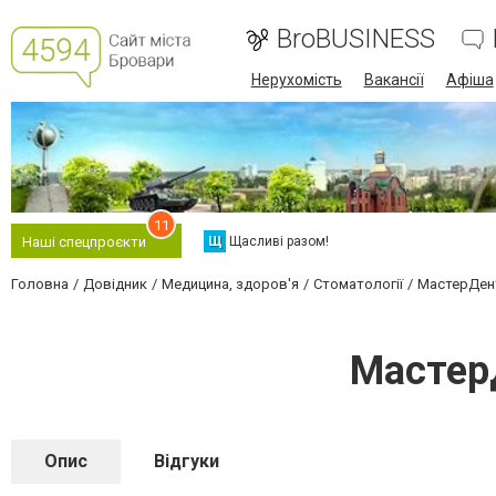
BroBUSINESS
Нерухомість
Вакансії
Афіша
11
Щ
Щасливі разом!
Наші спецпроєкти
Головна
Довідник
Медицина, здоров'я
Стоматології
МастерДент
Мастер
Опис
Відгуки