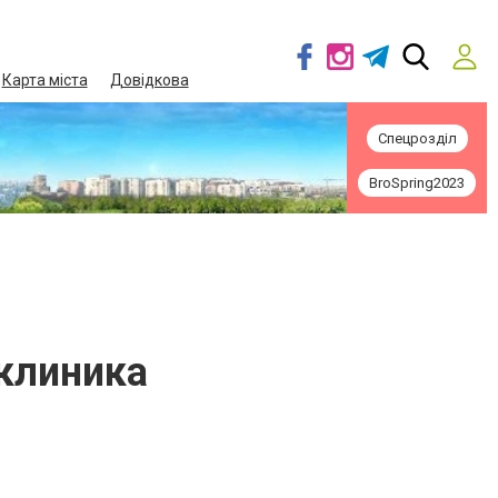
Карта міста
Довідкова
Спецрозділ
BroSpring2023
клиника