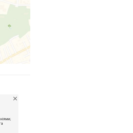
ніями;
та