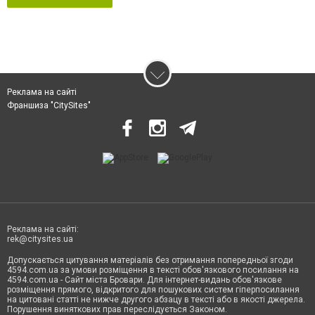
Реклама на сайті
Франшиза "CitySites"
Реклама на сайті:
rek@citysites.ua
Допускається цитування матеріалів без отримання попередньої згоди
4594.com.ua за умови розміщення в тексті обов'язкового посилання на
4594.com.ua - Сайт міста Бровари. Для інтернет-видань обов'язкове
розміщення прямого, відкритого для пошукових систем гіперпосилання
на цитовані статті не нижче другого абзацу в тексті або в якості джерела.
Порушення виняткових прав переслідується Законом.