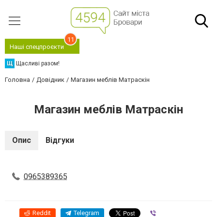
11
Наші спецпроєкти
Щ
Щасливі разом!
Головна
Довідник
Магазин меблів Матраскін
Магазин меблів Матраскін
Опис
Відгуки
0965389365
Reddit
Telegram
Viber