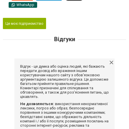
WhatsApp
Це моє підприємство
Відгуки
Відгук - це думка або оцінка людей, які бажають
передати досвід або враження іншим
користувачам нашого сайту з обов'язковою
аргументацією залишеного відгука. Це допоможе
багатьом прийняти правильне рішення.
Коментарі призначені для спілкування та
обговорення, а також для роз'яснення питань, що
цікавлять.
Не дозволяється:
використання ненормативної
лексики, погроз або образ; безпосереднє
порівняння з іншими конкуруючими компаніями;
безпідставні заяви, що ображають діяльність
компанії і / або її послуги; розміщення посилань на
сторонні інтернет-ресурси; реклама та