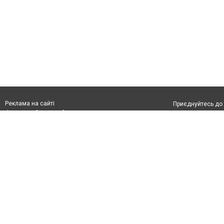
Реклама на сайті
Приєднуйтесь до 
Франшиза "CitySites"
Реклама на сайті:
Допускається цит
rek@citysites.ua
тексті обов'язко
розміщення прямо
абзацу в тексті 
Матеріали з плаш
"Політичні новини
Політика конфіде