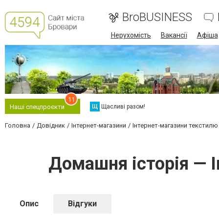
BroBUSINESS
Нерухомість
Вакансії
Афіша
11
Щ
Щасливі разом!
Наші спецпроєкти
Головна
Довідник
Інтернет-магазини
Інтернет-магазини текстилю
Домашня історія — І
Опис
Відгуки