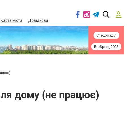
Карта міста
Довідкова
Спецрозділ
BroSpring2023
рацює)
для дому (не працює)