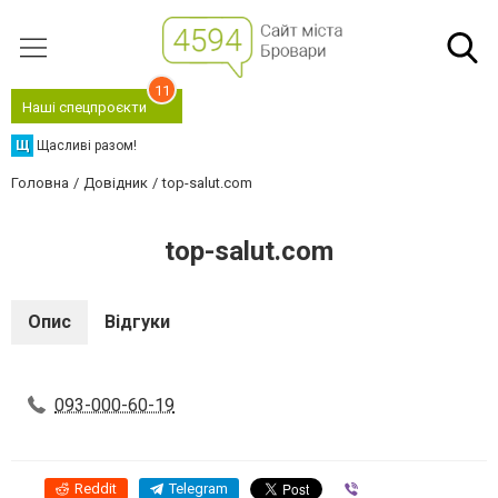
11
Наші спецпроєкти
Щ
Щасливі разом!
Головна
Довідник
top-salut.com
top-salut.com
Опис
Відгуки
093-000-60-19
Reddit
Telegram
Viber