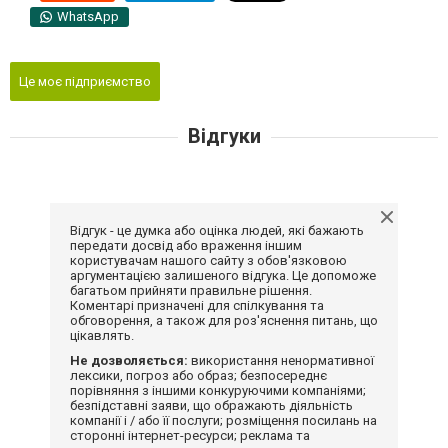
WhatsApp
Це моє підприємство
Відгуки
Відгук - це думка або оцінка людей, які бажають
передати досвід або враження іншим
користувачам нашого сайту з обов'язковою
аргументацією залишеного відгука. Це допоможе
багатьом прийняти правильне рішення.
Коментарі призначені для спілкування та
обговорення, а також для роз'яснення питань, що
цікавлять.
Не дозволяється:
використання ненормативної
лексики, погроз або образ; безпосереднє
порівняння з іншими конкуруючими компаніями;
безпідставні заяви, що ображають діяльність
компанії і / або її послуги; розміщення посилань на
сторонні інтернет-ресурси; реклама та