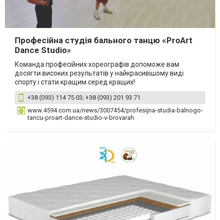
Професійна студія бального танцю «ProArt
Dance Studio»
Команда професійних хореографів допоможе вам
досягти високих результатів у найкрасивішому виді
спорту і стати кращим серед кращих!
+38 (093) 114 75 03; +38 (093) 201 93 71
www.4594.com.ua/news/3007454/profesijna-studia-balnogo-
tancu-proart-dance-studio-v-brovarah