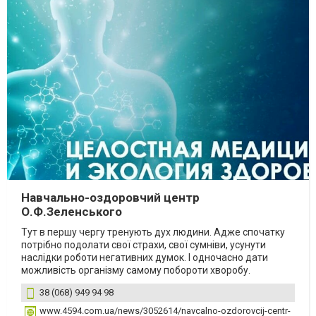
Навчально-оздоровчий центр
О.Ф.Зеленського
Тут в першу чергу тренують дух людини. Адже спочатку
потрібно подолати свої страхи, свої сумніви, усунути
наслідки роботи негативних думок. І одночасно дати
можливість організму самому побороти хворобу.
38 (068) 949 94 98
www.4594.com.ua/news/3052614/navcalno-ozdorovcij-centr-