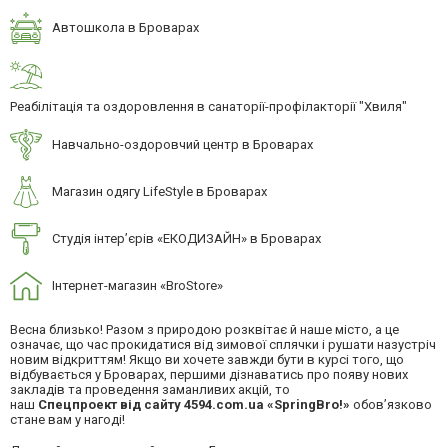
Автошкола в Броварах
Реабілітація та оздоровлення в санаторії-профілакторії "Хвиля"
Навчально-оздоровчий центр в Броварах
Магазин одягу LifeStyle в Броварах
Студія інтер’єрів «ЕКОДИЗАЙН» в Броварах
Інтернет-магазин «BroStore»
Весна близько! Разом з природою розквітає й наше місто, а це
означає, що час прокидатися від зимової сплячки і рушати назустріч
новим відкриттям! Якщо ви хочете завжди бути в курсі того, що
відбувається у Броварах, першими дізнаватись про появу нових
закладів та проведення заманливих акцій, то
наш
Спецпроект
від
сайту 4594.com.ua
«SpringBro!»
обов’язково
стане вам у нагоді!