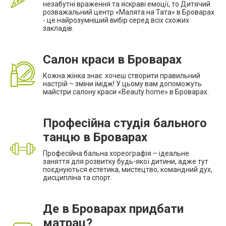
незабутні враження та яскраві емоції, то Дитячий
розважальний центр «Малята на Тата» в Броварах
- це найрозумніший вибір серед всіх схожих
закладів.
Салон краси в Броварах
Кожна жінка знає: хочеш створити правильний
настрій – зміни імідж! У цьому вам допоможуть
майстри салону краси «Beauty home» в Броварах.
Професійна студія бального
танцю в Броварах
Професійна бальна хореографія – ідеальне
заняття для розвитку будь-якої дитини, адже тут
поєднуються естетика, мистецтво, командний дух,
дисципліна та спорт.
Де в Броварах придбати
матрац?