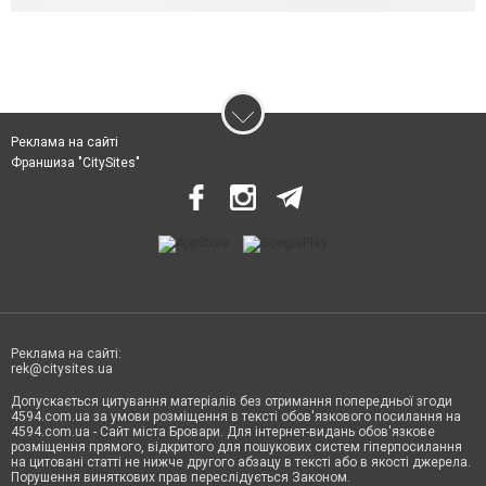
Реклама на сайті
Франшиза "CitySites"
Реклама на сайті:
rek@citysites.ua
Допускається цитування матеріалів без отримання попередньої згоди
4594.com.ua за умови розміщення в тексті обов'язкового посилання на
4594.com.ua - Сайт міста Бровари. Для інтернет-видань обов'язкове
розміщення прямого, відкритого для пошукових систем гіперпосилання
на цитовані статті не нижче другого абзацу в тексті або в якості джерела.
Порушення виняткових прав переслідується Законом.