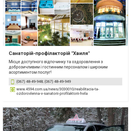
Санаторій-профілакторій "Хвиля"
Місце доступного відпочинку та оздоровлення з
доброзичливим і гостинним персоналом і широким
асортиментом послуг!
(067) 48-49-948; (067) 48-49-949
www.4594.com.ua/news/3030010/reabilitacia-ta-
ozdorovlenna-v-sanatorii-profilaktorii-hvila