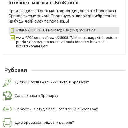
Інтернет-магазин «BroStore»
Продаж, доставка та монтаж кондиціонерів в Броварах і
Броварському районі. Пропонуємо широкий вибір техніки
на будь-який смак та гаманець!
+38(097) 615 25 01 (+Viber); +38 (063) 392 43 23
www.4594.com.ua/news/2800817/internet-magazin-brostore-
prodaz-dostavka-ta-montaz-kondicioneriv-v-brovarah-i-
brovarskomu-rajoni
Рубрики
Дитячий розважальний центр в Броварах
Салон краси в Броварах
Професійна студія бального танцю в Броварах
Де в Броварах придбати матрац?