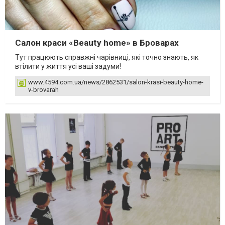
Салон краси «Beauty home» в Броварах
Тут працюють справжні чарівниці, які точно знають, як
втілити у життя усі ваші задуми!
www.4594.com.ua/news/2862531/salon-krasi-beauty-home-
v-brovarah