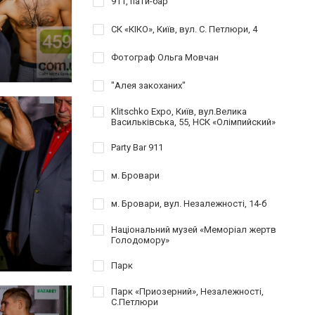
911, пати-бар
СК «КІКО», Київ, вул. C. Петлюри, 4
Фотограф Ольга Мовчан
"Алея закоханих"
Klitschko Expo, Київ, вул.Велика
Васильківська, 55, НСК «Олімпийский»
Party Bar 911
м. Бровари
м. Бровари, вул. Незалежності, 14-б
Національний музей «Меморіал жертв
Голодомору»
Парк
Парк «Приозерний», Незалежності,
С.Петлюри