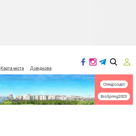
Карта міста
Довідкова
Спецрозділ
BroSpring2023