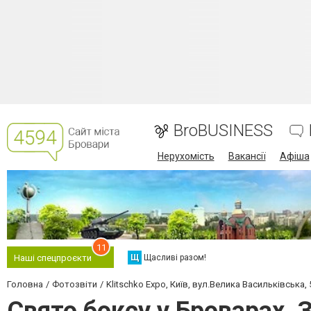
BroBUSINESS
Нерухомість
Вакансії
Афіша
11
Щ
Щасливі разом!
Наші спецпроєкти
Головна
Фотозвіти
Klitschko Expo, Київ, вул.Велика Васильківська,