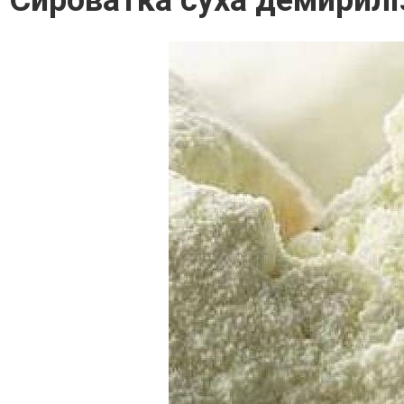
Сироватка суха демирилі