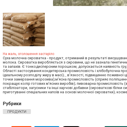
На жаль, оголошення застаріло
Суха молочна сироватка - продукт, отриманий в результаті висушуванн
молока. Сироватка виробляється з сировини, що не зазнала генетични
та запахів. Є тонкодисперсним порошком, допускається наявність груд
Області застосування:кондитерська промисловість і хлібобулочна про
ідеальному розподілу жиру в масі); , в'язкості, підвищенню поживної 
точки замерзання морозива);м'ясна промисловість (сприяє поліпшенню 
покращує колір готових м'ясних виробів); пивоварна промисловість (
стабілізатори, загусники та інші харчові добавки (сироваткові білки 
приготуванні спеціальних напоїв на основі молочної сироватки); косме
Рубрики
ПРОДУКТИ