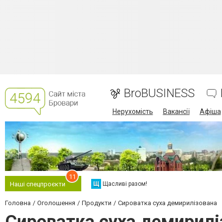
BroBUSINESS
Нерухомість
Вакансії
Афіша
11
Щ
Щасливі разом!
Наші спецпроєкти
Головна
Оголошення
Продукти
Сироватка суха демирилізована