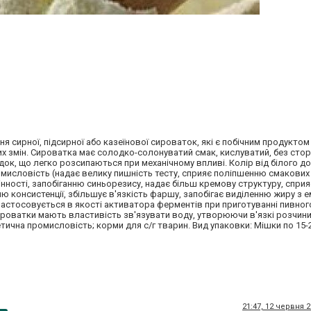
я сирної, підсирної або казеїнової сироваток, які є побічним продукто
х змін. Сироватка має солодко-солонуватий смак, кислуватий, без стор
ок, що легко розсипаються при механічному впливі. Колір від білого д
мисловість (надає велику пишність тесту, сприяє поліпшенню смакових
цінності, запобіганню синьорезису, надає більш кремову структуру, спр
консистенції, збільшує в'язкість фаршу, запобігає виділенню жиру з ем
застосовується в якості активатора ферментів при приготуванні пивного
сироватки мають властивість зв'язувати воду, утворюючи в'язкі розчини)
тична промисловість; корми для с/г тварин. Вид упаковки: Мішки по 15-2
21:47, 12 червня 2