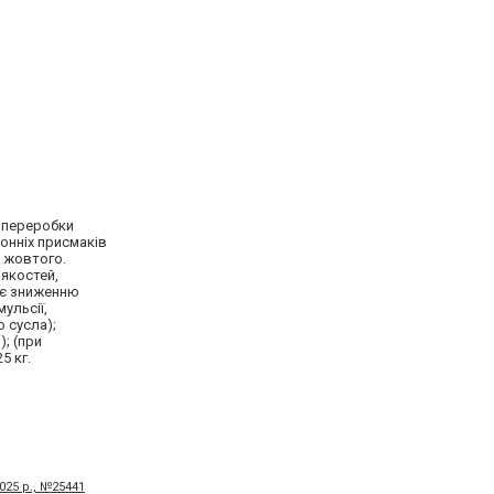
м переробки
онніх присмаків
о жовтого.
 якостей,
ияє зниженню
ульсії,
 сусла);
; (при
5 кг.
025 р., №25441