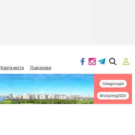
Карта міста
Довідкова
Спецрозділ
BroSpring2023