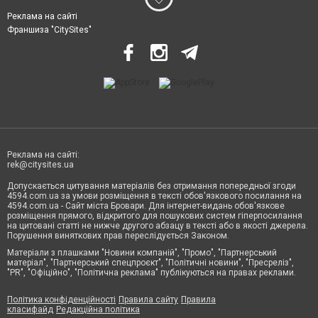
Реклама на сайті
Франшиза "CitySites"
Реклама на сайті:
rek@citysites.ua
Допускається цитування матеріалів без отримання попередньої згоди
4594.com.ua за умови розміщення в тексті обов'язкового посилання на
4594.com.ua - Сайт міста Бровари. Для інтернет-видань обов'язкове
розміщення прямого, відкритого для пошукових систем гіперпосилання
на цитовані статті не нижче другого абзацу в тексті або в якості джерела.
Порушення виняткових прав переслідується Законом.
Матеріали з плашками "Новини компаній", "Промо", "Партнерський
матеріал", "Партнерський спецпроєкт", "Політичні новини", "Пресреліз",
"PR", "Офіційно", "Політична реклама" публікуються на правах реклами.
Політика конфіденційності
Правила сайту
Правила
класифайд
Редакційна політика