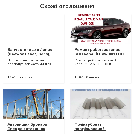
Схожі оголошення
Запчастини для Ланос
Ремонт роботизованих
(Daewoo Lanos, Sens),
КПП Renault DW6-001 EDC
ТАВРИЯ, СЛАВУТА,
# 320108868R Espace
Наш інтернет-магазин
Ремонт роботизованих КПП
ГАЗЕЛЬ, ВОЛГА, Chevrolet
Talisman.
пропонує запчастини для
Renault DW6-001 EDC #
оптом та в роздріб
автомобілів Ланос (Daewoo
320108868R Espace Talisman.
Lanos, Sens) оптом та в
Ремонтуємо роботизовані...
роздр...
10:41,
5 серпня
11:07,
30 липня
Автовишки Бровари.
Полікарбонат
Оренда автовишок
профільований.
Бровари по району (067)
Поликарбонат