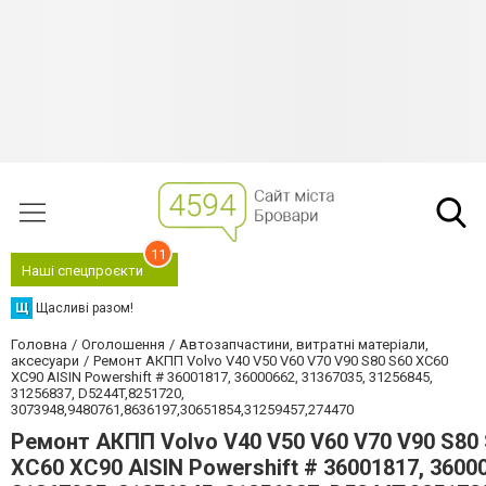
11
Наші спецпроєкти
Щ
Щасливі разом!
Головна
Оголошення
Автозапчастини, витратні матеріали,
аксесуари
Ремонт АКПП Volvo V40 V50 V60 V70 V90 S80 S60 XC60
XC90 AISIN Powershift # 36001817, 36000662, 31367035, 31256845,
31256837, D5244T,8251720,
3073948,9480761,8636197,30651854,31259457,274470
Ремонт АКПП Volvo V40 V50 V60 V70 V90 S80
XC60 XC90 AISIN Powershift # 36001817, 3600