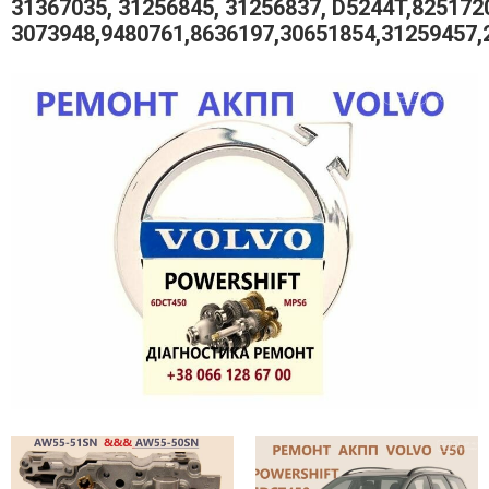
31367035, 31256845, 31256837, D5244T,825172
3073948,9480761,8636197,30651854,31259457,