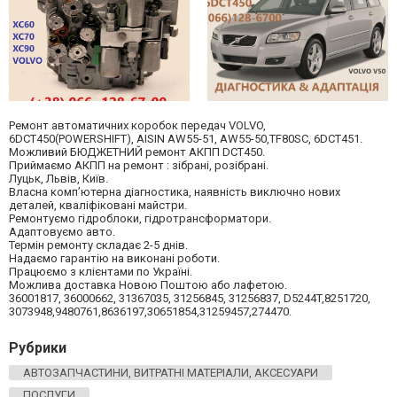
Ремонт автоматичних коробок передач VOLVO,
6DCT450(POWERSHIFT), AISIN AW55-51, AW55-50,TF80SC, 6DCT451.
Можливий БЮДЖЕТНИЙ ремонт АКПП DCT450.
Приймаємо АКПП на ремонт : зібрані, розібрані.
Луцьк, Львів, Київ.
Власна комп’ютерна діагностика, наявність виключно нових
деталей, кваліфіковані майстри.
Ремонтуємо гідроблоки, гідротрансформатори.
Адаптовуємо авто.
Термін ремонту складає 2-5 днів.
Надаємо гарантію на виконані роботи.
Працюємо з клієнтами по Україні.
Можлива доставка Новою Поштою або лафетою.
36001817, 36000662, 31367035, 31256845, 31256837, D5244T,8251720,
3073948,9480761,8636197,30651854,31259457,274470.
Рубрики
АВТОЗАПЧАСТИНИ, ВИТРАТНІ МАТЕРІАЛИ, АКСЕСУАРИ
ПОСЛУГИ