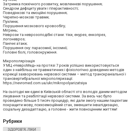
Затримка психічного розвитку, мовленнєві порушення;
Синдром дефіциту уваги і гіперактивності;
Поведінкові та емоційні порушення;
Черепно-мозкові травми;
Пухлини;
Порушення мозкового кровообігу;
Мігрень;
Неврози та неврозоподібні стани: тіки, енурез, енкопрез,
логоневроз;
Панічні атаки;
Порушення сну: парасомнії, інсомнії;
Головні болі, головокружіння.
Мікрополярізація
У МЦ «НевроМед» на протязі 7 років успішно використовується
один з найбільш не травматичних і фізіологічно доведених методів
корекції захворювань нервової системи – метод транскраніальної і
трансвертибральної мікрополяризації.
https://nevromed.com.ua/ukr/mikropolyarizatsiya
На сьогодні ми єдині в Київській області хто володіє даним методом
лікування та реабілітації нервової системи. За весь час було
проведено більше 5 тисяч процедур, які дали змогу нашим пацієнтам
покращити мову, психоемоційний стан, зменшити інвалідизацію,
соціальну дезадаптацію, а головне - жити повноцінним життям!
Рубрики
ЗДОРОВ'Я, ЛІКИ