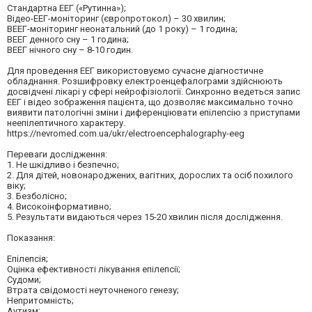
Стандартна ЕЕГ («Рутинна»);
Відео-ЕЕГ-моніторинг (європротокол) – 30 хвилин;
ВЕЕГ-моніторинг неонатальний (до 1 року) – 1 година;
ВЕЕГ денного сну – 1 година;
ВЕЕГ нічного сну – 8-10 годин.
Для проведення ЕЕГ використовуємо сучасне діагностичне
обладнання. Розшифровку електроенцефалограми здійснюють
досвідчені лікарі у сфері нейрофізіології. Синхронно ведеться запис
ЕЕГ і відео зображення пацієнта, що дозволяє максимально точно
виявити патологічні зміни і диференціювати епілепсію з приступами
неепілептичного характеру.
https://nevromed.com.ua/ukr/electroencephalography-eeg
Переваги дослідження:
1. Не шкідливо і безпечно;
2. Для дітей, новонароджених, вагітних, дорослих та осіб похилого
віку;
3. Безболісно;
4. Високоінформативно;
5. Результати видаються через 15-20 хвилин після дослідження.
Показання:
Епілепсія;
Оцінка ефективності лікування епілепсії;
Судоми;
Втрата свідомості неуточненого генезу;
Непритомність;
Аутизм;