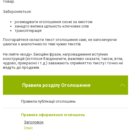
товар.
Забороняється:
розміщувати оголошення схожі за змістом
занадто велика щільність ключових слів
транслітерація
Постарайтеся скласти текст оголошення самі, не запозичуючи
шматки з аналогічних по темі чужих текстів.
Не лийте «воду». Емоційні фрази, нагромадження вступних
конструкцій (хотілося б відзначити, важливо сказати, також, втім,
чудово, прекрасно і т.д.) заважають сприйняттю тексту і точно не
ведуть до продажів.
Правила розділу Оголошення
Правила публікації оголошень
Правила оформлення оголошень
Заголовок
Опис