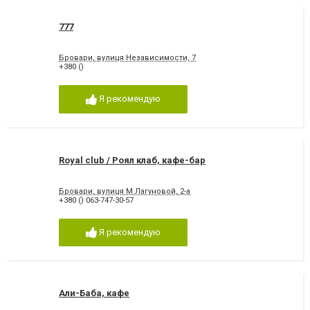
777
Бровари, вулиця Независимости, 7
+380 ()
Я рекомендую
Royal club / Роял клаб, кафе-бар
Бровари, вулиця М.Лагуновой, 2-а
+380 () 063-747-30-57
Я рекомендую
Али-Баба, кафе