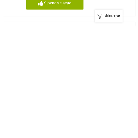
Я рекомендую
Фільтри
Губерния, кафе
Бровари, вулиця Броварская, 27
+380 () 097-462-76-97
Я рекомендую
Гурман, кафе-бар
Бровари, вулиця Красовского, 27
+380 () 067-665-69-03
Я рекомендую