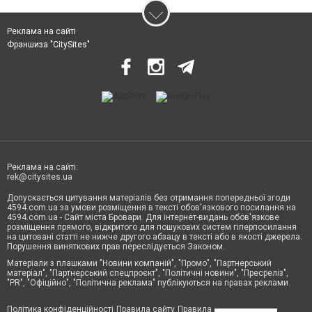
Реклама на сайті
Франшиза "CitySites"
Реклама на сайті:
rek@citysites.ua
Допускається цитування матеріалів без отримання попередньої згоди
4594.com.ua за умови розміщення в тексті обов'язкового посилання на
4594.com.ua - Сайт міста Бровари. Для інтернет-видань обов'язкове
розміщення прямого, відкритого для пошукових систем гіперпосилання
на цитовані статті не нижче другого абзацу в тексті або в якості джерела.
Порушення виняткових прав переслідується Законом.
Матеріали з плашками "Новини компаній", "Промо", "Партнерський
матеріал", "Партнерський спецпроєкт", "Політичні новини", "Пресреліз",
"PR", "Офіційно", "Політична реклама" публікуються на правах реклами.
Політика конфіденційності
Правила сайту
Правила