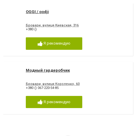
OGGI / oodji
Бровари, вулиця Киевская, 316
+380 ()
Я рекомендую
Модный гардеробчик
Бровари, вулиця Короленко, 60
+380 () 067-220-54-85
Я рекомендую