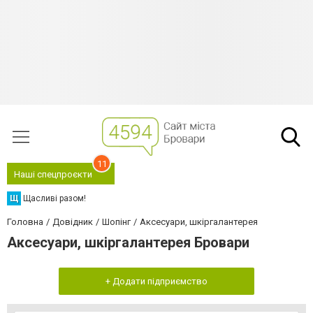
11
Наші спецпроєкти
Щ
Щасливі разом!
Головна
Довідник
Шопінг
Аксесуари, шкіргалантерея
Аксесуари, шкіргалантерея Бровари
+ Додати підприємство