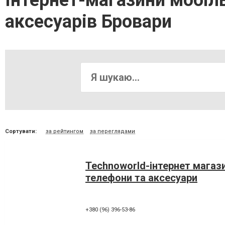
Інтернет-магазини мобіль
аксесуарів Бровари
Сортувати:
за рейтингом
за переглядами
Technoworld-інтернет магази
телефони та аксесуари
+380 (96) 396-53-86