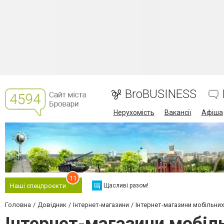
BroBUSINESS
Нерухомість
Вакансії
Афіша
11
Щ
Щасливі разом!
Наші спецпроєкти
Головна
Довідник
Інтернет-магазини
Інтернет-магазини мобільних