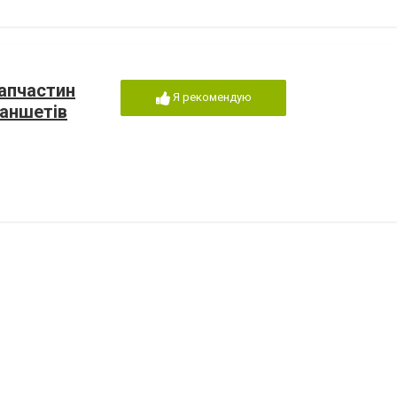
запчастин
Я рекомендую
ланшетів