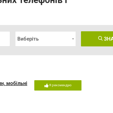
них телефонів і
Виберіть
ЗН
н, мобільні
Я рекомендую