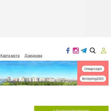
Карта міста
Довідкова
Спецрозділ
BroSpring2023
+ Додати підприємство