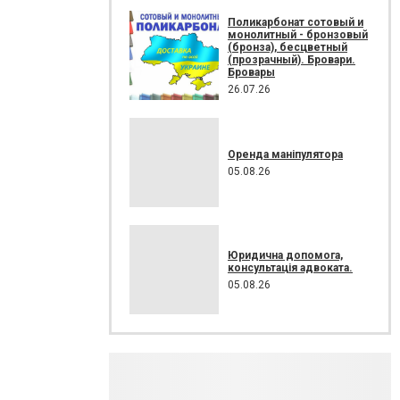
Поликарбонат сотовый и
монолитный - бронзовый
(бронза), бесцветный
(прозрачный). Бровари.
Бровары
26.07.26
Оренда маніпулятора
05.08.26
Юридична допомога,
консультація адвоката.
05.08.26