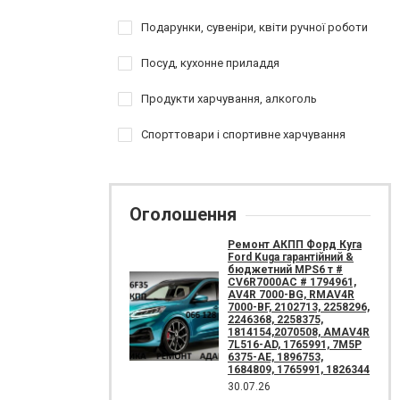
Подарунки, сувеніри, квіти ручної роботи
Посуд, кухонне приладдя
Продукти харчування, алкоголь
Спорттовари і спортивне харчування
Оголошення
Ремонт АКПП Форд Куга
Ford Kuga гарантійний &
бюджетний MPS6 т #
CV6R7000AC # 1794961,
AV4R 7000-BG, RMAV4R
7000-BF, 2102713, 2258296,
2246368, 2258375,
1814154,2070508, AMAV4R
7L516-AD, 1765991, 7M5P
6375-AE, 1896753,
1684809, 1765991, 1826344
30.07.26