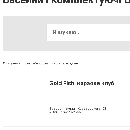
Басейни і комплектуючі 
Сортувати:
за рейтингом
за переглядами
Gold Fish, караоке клуб
Бровари, вулиця Красовського, 23
+380 () 066-343-25-55