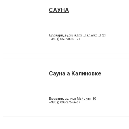
САУНА
Бровари, вулиця Грушевского, 17/1
+380 () 050-900-01-71
Сауна а Калиновке
Бровари, вулиця Майская, 10
+380 () 098-276-66-67