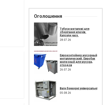
Оголошення
Тубуси металеві для
зберігання ключів.
Капсули часу.
28.07.26
Евроконтейнер мусорный
металлический. Евробак
железный для мусора,
отходов
26.07.26
Ваги бункерні універсальні
05.08.26