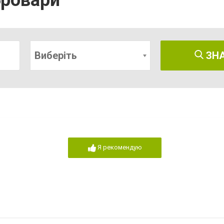
Бровари
Виберіть
ЗН
Я рекомендую