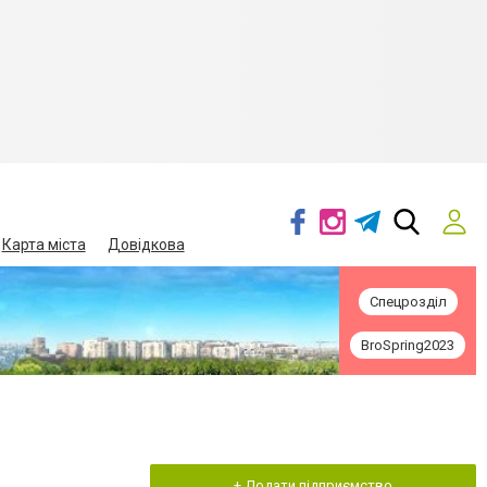
Карта міста
Довідкова
Спецрозділ
BroSpring2023
+ Додати підприємство