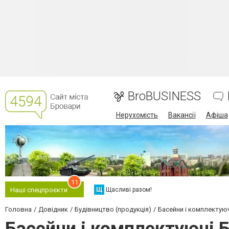
BroBUSINESS
Нерухомість
Вакансії
Афіша
11
Щ
Щасливі разом!
Наші спецпроєкти
Головна
Довідник
Будівництво (продукція)
Басейни і комплектую