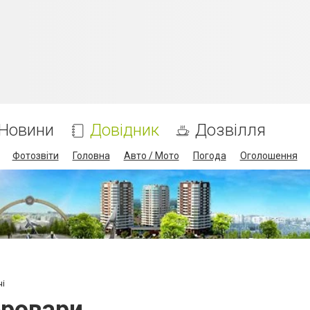
Новини
Довідник
Дозвілля
Фотозвіти
Головна
Авто / Мото
Погода
Оголошення
чі