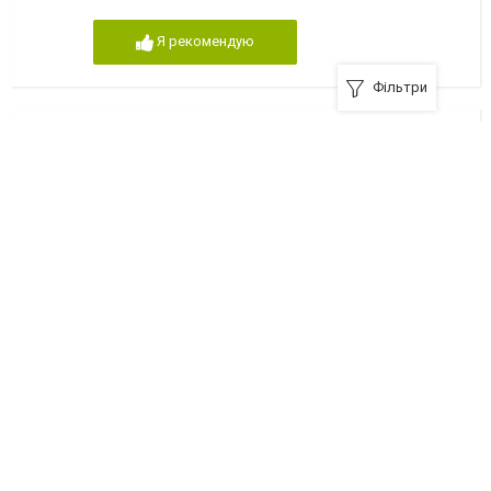
Я рекомендую
Фільтри
Курсы интенсивного английского языка
Бровари, вулиця М.Лагуновой, 10
+380 () 093-037-20-93
Я рекомендую
SPEAK ENGLISH, єдиний ліцензований центр мов у
Броварах
07400, Бровари, бульвар Незалежності, 6-б
+380 (44) 360-43-23
Я рекомендую