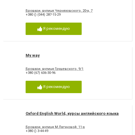
Бровари, вулиця Черняховского, 20-а, 7
+380 () (044) 287-15-29
Я рекомендую
My way
Бровари, вулиця Грушевского, 9/1
+380 (67) 606-30-96
Я рекомендую
Oxford English World, курсы английского языка
Бровари, вулиця М.Лагуновой, 11-а
+380 () 3-44-49