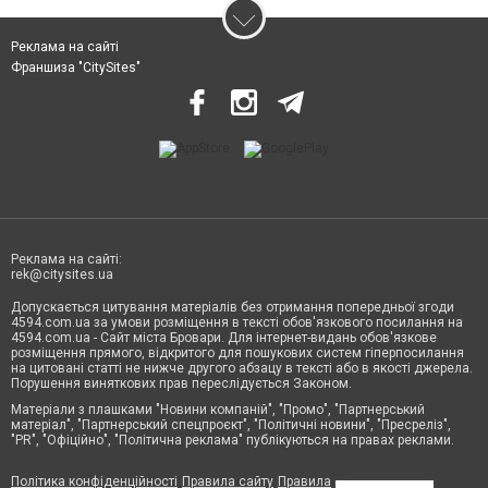
Реклама на сайті
Франшиза "CitySites"
Реклама на сайті:
rek@citysites.ua
Допускається цитування матеріалів без отримання попередньої згоди
4594.com.ua за умови розміщення в тексті обов'язкового посилання на
4594.com.ua - Сайт міста Бровари. Для інтернет-видань обов'язкове
розміщення прямого, відкритого для пошукових систем гіперпосилання
на цитовані статті не нижче другого абзацу в тексті або в якості джерела.
Порушення виняткових прав переслідується Законом.
Матеріали з плашками "Новини компаній", "Промо", "Партнерський
матеріал", "Партнерський спецпроєкт", "Політичні новини", "Пресреліз",
"PR", "Офіційно", "Політична реклама" публікуються на правах реклами.
Політика конфіденційності
Правила сайту
Правила