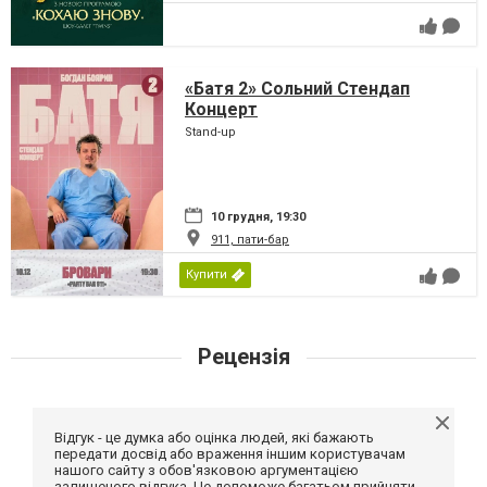
«Батя 2» Сольний Стендап
Концерт
Stand-up
10 грудня, 19:30
911, пати-бар
Купити
Рецензія
Відгук - це думка або оцінка людей, які бажають
передати досвід або враження іншим користувачам
нашого сайту з обов'язковою аргументацією
залишеного відгука. Це допоможе багатьом прийняти