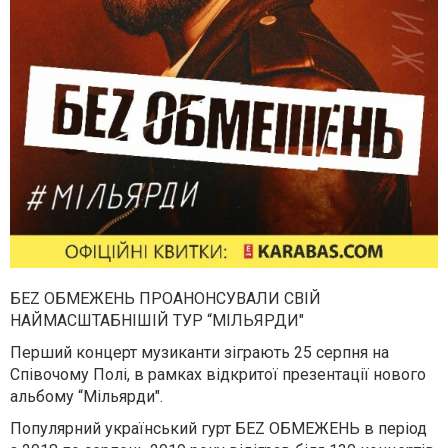
БЕZ ОБМЕЖЕНЬ ПРОАНОНСУВАЛИ СВІЙ
НАЙМАСШТАБНІШІЙ ТУР “МIЛЬЯРДИ"
Перший концерт музиканти зіграють 25 серпня на
Спiвочому Полi, в рамках вiдкритої презентацiї нового
альбому “Мiльярди".
Популярний український гурт БЕZ ОБМЕЖЕНЬ в перiод