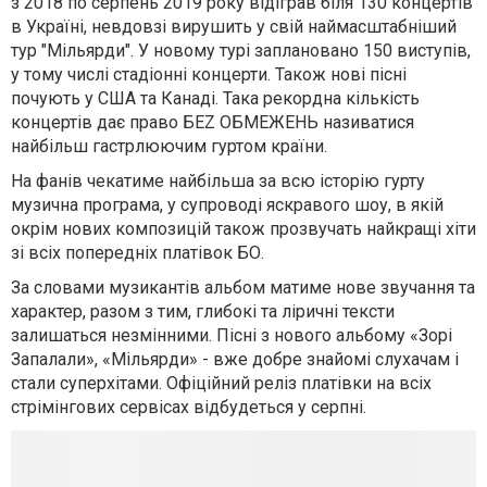
з 2018 по серпень 2019 року відіграв біля 130 концертів
в Україні, невдовзі вирушить у cвій наймасштабніший
тур "Мільярди". У новому турі заплановано 150 виступів,
у тому числі стадіонні концерти. Також нові пісні
почують у США та Канадi. Така рекордна кiлькiсть
концертiв дає право БЕZ ОБМЕЖЕНЬ називатися
найбільш гастрлюючим гуртом країни.
На фанів чекатиме найбільша за всю історію гурту
музична програма, у супроводі яскравого шоу, в якій
окрім нових композицій також прозвучать найкращі хіти
зі всіх попередніх платівок БО.
За словами музикантiв альбом матиме нове звучання та
характер, разом з тим, глибокі та ліричні тексти
залишаться незмінними. Пicнi з нового альбому «Зорi
Запалали», «Мiльярди» - вже добре знайомі слухачам і
стали суперхітами. Офiцiйний релiз платiвки на всiх
стрімінгових сервісах вiдбудеться у серпнi.