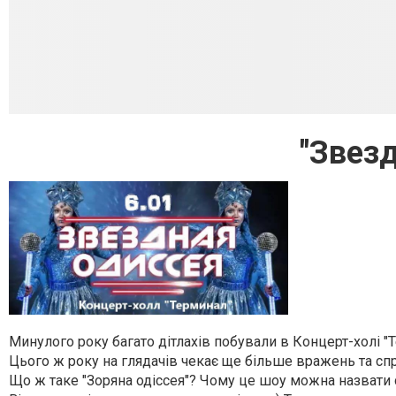
"Звез
Минулого року багато дітлахів побували в Концерт-холі "Т
Цього ж року на глядачів чекає ще більше вражень та сп
Що ж таке "Зоряна одіссея"? Чому це шоу можна назват