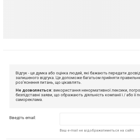
Відгук - це думка або оцінка людей, які бажають передати дос
залишеного відгука. Це допоможе багатьом прийняти правильне 
роз'яснення питань, що цікавлять.
Не дозволяється:
використання ненормативної лексики, погро
безпідставні заяви, що ображають діяльність компанії і / або її
самореклама.
Введіть email:
Ваш e-mail не відображатиметься на сайті