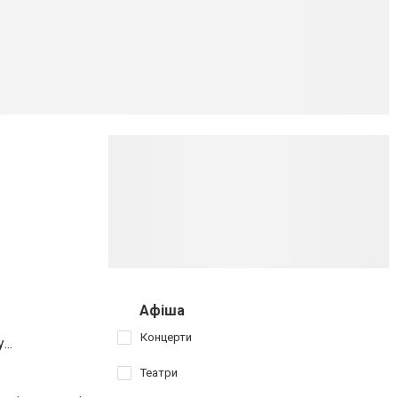
Афіша
Концерти
..
Театри