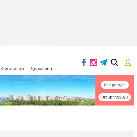
Карта міста
Довідкова
Спецрозділ
BroSpring2023