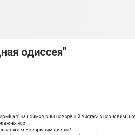
дная одиссея"
ермінал" на неймовірній новорічній виставі з неоновим шоу.
равжніх чар!
и справжнім Новорічним дивом?