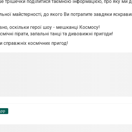
ише трішечки поділитися таємною інформацією, про яку ми д
альної майс
терності, до якого Ви потрапите завдяки яскрав
ивно, оскільки герої шоу - мешканці Космосу!
смічні пірати, запальні танці та дивовижні пригоди!
и справжніх космічних пригод!
App