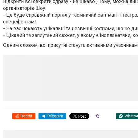
Відкрити всі секрети одразу - не цікаво ) Тому, можна л
організаторів Шоу.
- Це буде справжній портал у таємничий світ магії і театр
спецефектам!
- На вас чекають унікальні та незвичні костюми, що не д
- Цікавий та заплутаний сюжет, у якому є інопланетяни, ко
Одним словом, всі присутні стануть активними учасникам
Reddit
Telegram
Viber
Whats