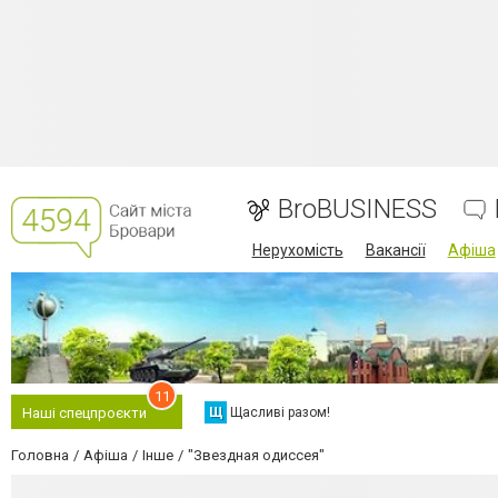
BroBUSINESS
Нерухомість
Вакансії
Афіша
11
Щ
Щасливі разом!
Наші спецпроєкти
Головна
Афіша
Інше
"Звездная одиссея"