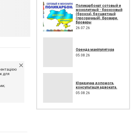
Поликарбонат сотовый и
монолитный - бронзовый
(бронза), бесцветный
(прозрачный). Бровари.
Бровары
26.07.26
Оренда маніпулятора
05.08.26
ментацією
ж для
Юридична допомога,
ми;
консультація адвоката.
05.08.26