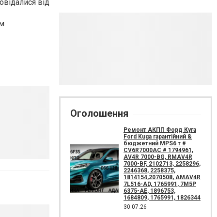
овідалися від
им
Оголошення
Ремонт АКПП Форд Куга
Ford Kuga гарантійний &
бюджетний MPS6 т #
CV6R7000AC # 1794961,
AV4R 7000-BG, RMAV4R
7000-BF, 2102713, 2258296,
2246368, 2258375,
1814154,2070508, AMAV4R
7L516-AD, 1765991, 7M5P
6375-AE, 1896753,
1684809, 1765991, 1826344
30.07.26