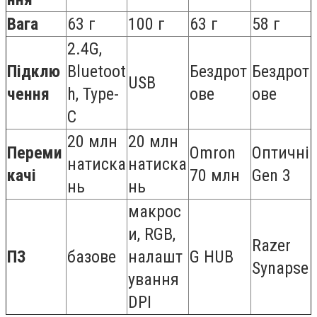
Вага
63 г
100 г
63 г
58 г
2.4G,
Підклю
Bluetoot
Бездрот
Бездрот
USB
чення
h, Type-
ове
ове
C
20 млн
20 млн
Переми
Omron
Оптичні
натиска
натиска
качі
70 млн
Gen 3
нь
нь
макрос
и, RGB,
Razer
ПЗ
базове
налашт
G HUB
Synapse
ування
DPI