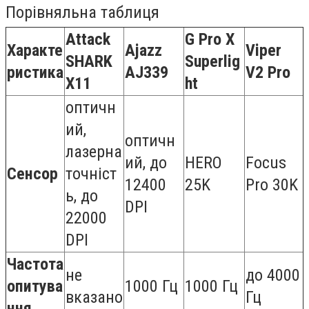
Порівняльна таблиця
Attack
G Pro X
Характе
Ajazz
Viper
SHARK
Superlig
ристика
AJ339
V2 Pro
X11
ht
оптичн
ий,
оптичн
лазерна
ий, до
HERO
Focus
Сенсор
точніст
12400
25K
Pro 30K
ь, до
DPI
22000
DPI
Частота
не
до 4000
опитува
1000 Гц
1000 Гц
вказано
Гц
ння