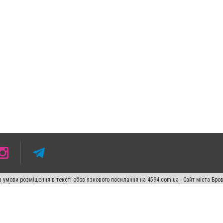
 умови розміщення в тексті обов'язкового посилання на 4594.com.ua - Сайт міста Бро
сті або в якості джерела. Порушення виняткових прав переслідується Законом.
ський спецпроєкт", "Політичні новини", "Пресреліз", "PR", "Офіційно", "Політична рек