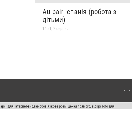
Au pair Іспанія (робота з
дітьми)
14:51, 2 серпня
вари. Для інтернет-видань обов'язкове розміщення прямого, відкритого для
лама" публікуються на правах реклами.