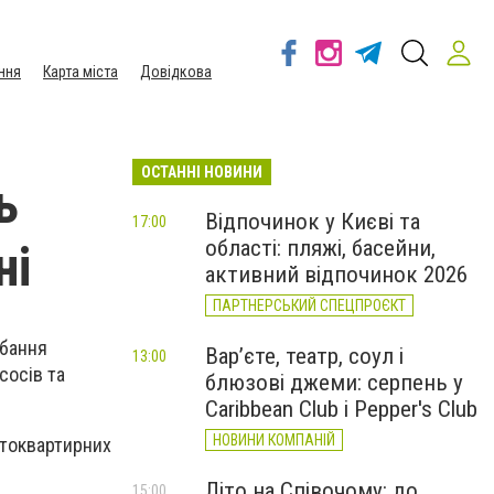
ння
Карта міста
Довідкова
ОСТАННІ НОВИНИ
ь
Відпочинок у Києві та
17:00
області: пляжі, басейни,
ні
активний відпочинок 2026
ПАРТНЕРСЬКИЙ СПЕЦПРОЄКТ
дбання
Вар’єте, театр, соул і
13:00
сосів та
блюзові джеми: серпень у
Caribbean Club і Pepper's Club
НОВИНИ КОМПАНІЙ
атоквартирних
Літо на Співочому: до
15:00