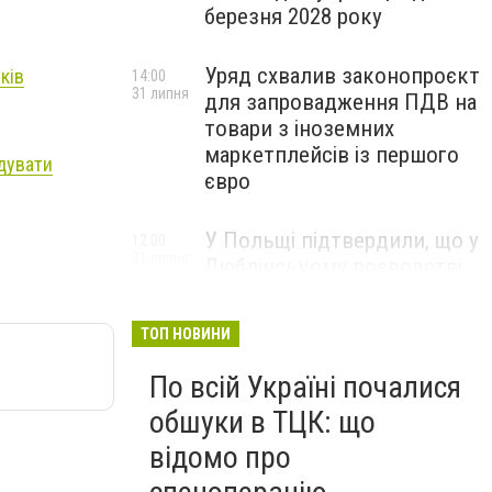
березня 2028 року
Уряд схвалив законопроєкт
ків
14:00
31 липня
для запровадження ПДВ на
товари з іноземних
маркетплейсів із першого
дувати
євро
У Польщі підтвердили, що у
12:00
31 липня
Люблінському воєводстві
впала ракета Х-101
ТОП НОВИНИ
По всій Україні почалися
обшуки в ТЦК: що
відомо про