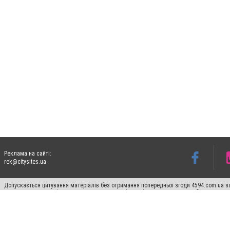
Реклама на сайті:
rek@citysites.ua
Допускається цитування матеріалів без отримання попередньої згоди 4594.com.ua за
пошукових систем гіперпосилання на цитовані статті не нижче другого абзацу в тек
Матеріали з плашками "Новини компаній", "Промо", "Партнерський матеріал", "Партнер