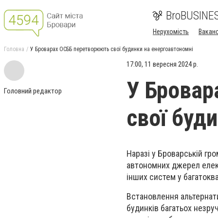
BroBUSINE
Нерухомість
Ваканс
Головна
У Броварах ОСББ перетворюють свої будинки на енергоавтономні
17:00, 11 вересня 2024 р.
У Бровар
Головний редактор
свої буд
Наразі у Броварській гр
автономних джерел елект
інших систем у багатокв
Встановлення альтернат
будинків багатьох незру