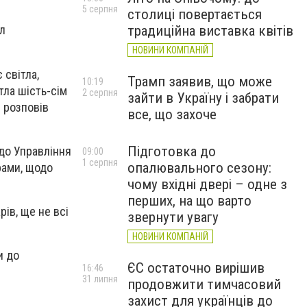
5 серпня
столиці повертається
традиційна виставка квітів
л
НОВИНИ КОМПАНІЙ
 світла,
Трамп заявив, що може
10:19
тла шість-сім
2 серпня
зайти в Україну і забрати
 розповів
все, що захоче
Підготовка до
 до Управління
09:00
1 серпня
опалювального сезону:
рами, щодо
чому вхідні двері – одне з
перших, на що варто
ів, ще не всі
звернути увагу
НОВИНИ КОМПАНІЙ
и до
ЄС остаточно вирішив
16:46
31 липня
продовжити тимчасовий
захист для українців до