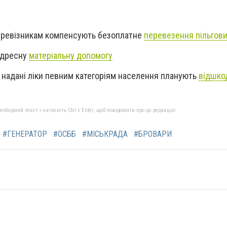
перевізникам компенсують безоплатне
перевезення пільгови
адресну
матеріальну допомогу
а надані ліки певним категоріям населення планують
відшко
бхідний текст і натисніть Ctrl + Enter, щоб повідомити про це редакцію
#ГЕНЕРАТОР
#ОСББ
#МІСЬКРАДА
#БРОВАРИ