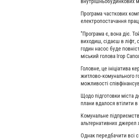
внутрішньобудинкових м
Програма часткових ком
електропостачання працю
"Програма є, вона діє. То
виходиш, сідаєш в ліфт, 
годин насос буде повніс
міський голова Ігор Сапо
Головне, це ініціатива к
житлово-комунального го
можливості співфінансу
Щодо підготовки міста до
плани вдалося втілити в
Комунальне підприємств
альтернативних джерел 
Однак передбачити всі с