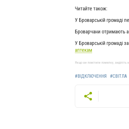
Читайте також:
У Броварській громаді 
Броварчани отримають 
У Броварській громаді з
аптекам
Якщо ви помітили помилку, виділіть нео
#ВІДКЛЮЧЕННЯ
#СВІТЛА