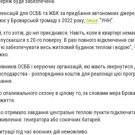
ереж буде забезпечена.
пенсацій для ОСББ та ЖБК за придбання автономних джере
є у Броварській громаді з 2022 року,
пише
"УНН".
й, хто хотів, до неї приєднався. Навіть, коли в квартирі немає
спускаєшся з 20-го поверху. В разі повного відключення сві
тю забезпечувати весь житловий будинок теплом і водою", -
жко.
ерівників ОСББ і керуючих організацій, які мають звернутися
сподарства - розпорядника коштів для реалізації цієї прог
вання.
 опалювального сезону в цілому то, за словами мера Бровар
 життя.
о отримало завдання центральні теплові пункти підключит
живлення: генератора або сонячних батарей.
итуації під час воєнних дій неможливо.