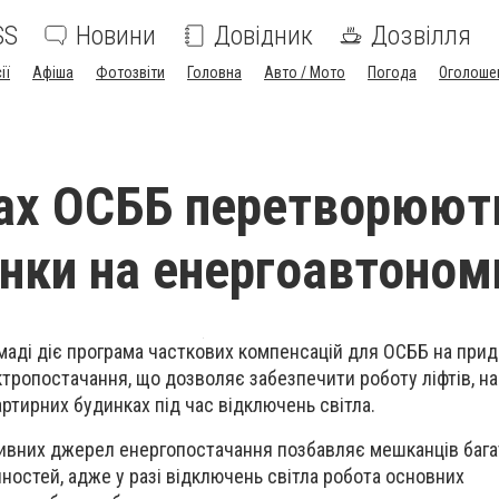
SS
Новини
Довідник
Дозвілля
ії
Афіша
Фотозвіти
Головна
Авто / Мото
Погода
Оголоше
ах ОСББ перетворюют
инки на енергоавтоном
омаді діє програма часткових компенсацій для ОСББ на при
ропостачання, що дозволяє забезпечити роботу ліфтів, на
артирних будинках під час відключень світла.
ивних джерел енергопостачання позбавляє мешканців баг
чностей, адже у разі відключень світла робота основних