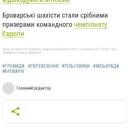
Броварські шахісти стали срібними
призерами командного
чемпіонату
Європи
Якщо ви помітили помилку, виділіть необхідний текст і натисніть Ctrl + Enter, щоб
повідомити про це редакцію
#ГРОМАДА
#ПЕРЕВЕЗЕННЯ
#ПІЛЬГОВИКИ
#МІСЬКРАДА
#БРОВАРИ
Головний редактор