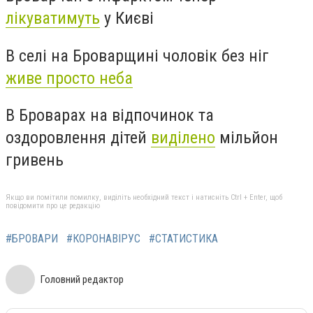
лікуватимуть
у Києві
В селі на Броварщині чоловік без ніг
живе просто неба
В Броварах на відпочинок та
оздоровлення дітей
виділено
мільйон
гривень
Якщо ви помітили помилку, виділіть необхідний текст і натисніть Ctrl + Enter, щоб
повідомити про це редакцію
#БРОВАРИ
#КОРОНАВІРУС
#СТАТИСТИКА
Головний редактор