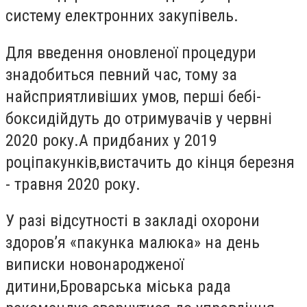
систему електронних закупівель.
Для введення оновленої процедури
знадобиться певний час, тому з
а
найсприятливіших умов, перші бебі-
бокси
дійдуть до отримувачів у червні
2020 року.
А придбаних у 2019
році
пакунків
,
вистачить до кінця березня
- травня 2020 року.
У разі відсутності в закладі охорони
здоров’я
«
пакунка малюка
»
на день
виписки новонародженої
дитини
,
Броварська міська рада