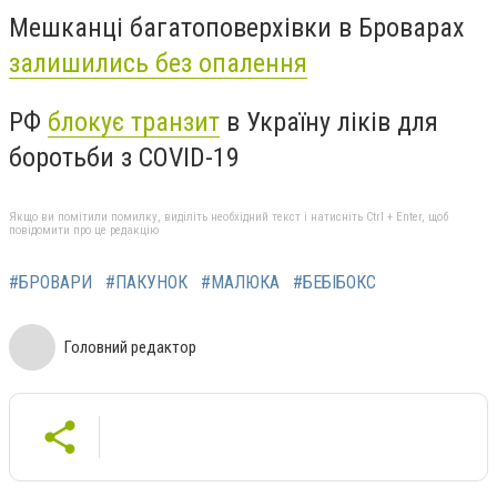
Мешканці багатоповерхівки в Броварах
залишились без опалення
РФ
блокує транзит
в Україну ліків для
боротьби з COVID-19
Якщо ви помітили помилку, виділіть необхідний текст і натисніть Ctrl + Enter, щоб
повідомити про це редакцію
#БРОВАРИ
#ПАКУНОК
#МАЛЮКА
#БЕБІБОКС
Головний редактор