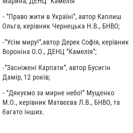
Марина, ДЕНЦ "Камелія"
- "Право жити в Україні", автор Каплиш
Ольга, керівник Чернецька Н.В., БНВО;
-"Усім миру!",автор Дерек Софія, керівник
Вороніна О.О., ДЕНЦ "Камелія";
-"Засніжені Карпати", автор Бусигін
Дамір, 12 років;
- "Дякуємо за мирне небо!" Мущенко
М.О., керівник Матвєєва Л.В., БНВО, та
багато інших.