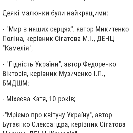
Деякі малюнки були найкращими:
- "Мир в наших серцях", автор Микитенко
Поліна, керівник Сігатова М.І., ДЕНЦ
"Камелія";
- "Гідність України", автор Федоренко
Вікторія, керівник Музиченко І.П.,
БМДШМ;
- Міхеєва Катя, 10 років;
-"Мріємо про квітучу Україну", автор
Бутаєнко Олександра, керівник Сігатова