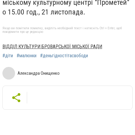
міському культурному центрі "Прометей"
о 15.00 год., 21 листопада.
Якщо ви помітили помилку, виділіть необхідний текст і натисніть Ctrl + Enter, щоб
повідомити про це редакцію
ВІДДІЛ КУЛЬТУРИ БРОВАРСЬКОЇ МІСЬКОЇ РАДИ
#діти
#малюнки
#деньгідностітасвободи
Александра Онищенко