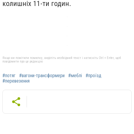
колишніх 11-ти годин.
Якщо ви помітили помилку, виділіть необхідний текст і натисніть Ctrl + Enter, щоб
повідомити про це редакцію
#потяг
#вагони-трансформери
#меблі
#проїзд
#перевезення