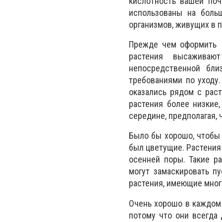
кислотность вашей поч
использованы на боль
организмов, живущих в п
Прежде чем оформить 
растения высаживаю
непосредственной бли
требованиями по уходу.
оказались рядом с рас
растения более низкие
середине, предполагая,
Было бы хорошо, чтобы 
был цветущие. Растения
осенней поры. Такие р
могут замаскировать п
растения, имеющие много
Очень хорошо в каждом
потому что они всегда 