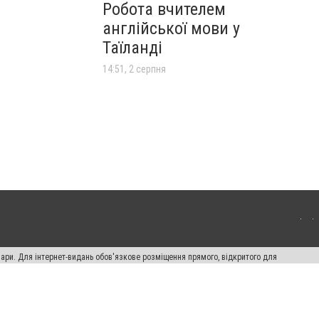
Робота вчителем
англійської мови у
Таїланді
14:51, 2 серпня
вари. Для інтернет-видань обов'язкове розміщення прямого, відкритого для
лама" публікуються на правах реклами.