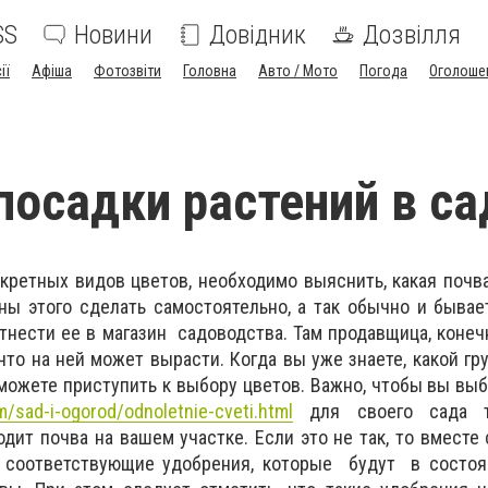
SS
Новини
Довідник
Дозвілля
ії
Афіша
Фотозвіти
Головна
Авто / Мото
Погода
Оголоше
посадки растений в са
ретных видов цветов, необходимо выяснить, какая почва
ны этого сделать самостоятельно, а так обычно и быва
отнести ее в магазин садоводства. Там продавщица, конеч
 что на ней может вырасти. Когда вы уже знаете, какой гр
 можете приступить к выбору цветов. Важно, чтобы вы выб
om/sad-i-ogorod/odnoletnie-cveti.html
для своего сада т
дит почва на вашем участке. Если это не так, то вместе 
 соответствующие удобрения, которые будут в состоя