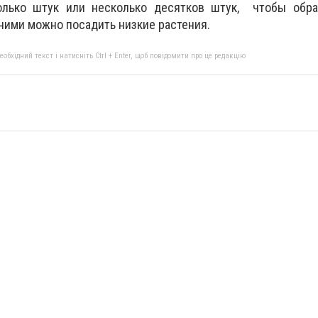
олько штук или несколько десятков штук, чтобы обра
ними можно посадить низкие растения.
бхідний текст і натисніть Ctrl + Enter, щоб повідомити про це редакцію