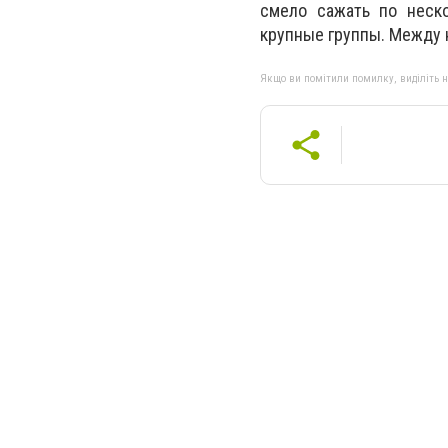
смело сажать по неск
крупные группы. Между 
Якщо ви помітили помилку, виділіть нео