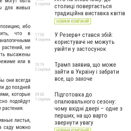
е могут быть
5 серпня
столиці повертається
ны для живых
традиційна виставка квітів
НОВИНИ КОМПАНІЙ
позицию, ибо
ить, что в
У Резерв+ стався збій:
17:50
4 серпня
аналогичными
користувачі не можуть
 растений, не
увійти у застосунок
ыть высажены
режиме или в
Трамп заявив, що може
10:19
2 серпня
зайти в Україну і забрати
все, що захоче
бы они всегда
ли до поздней
Підготовка до
иями, которые
09:00
1 серпня
опалювального сезону:
асно подойдут
чому вхідні двері – одне з
е растения.
перших, на що варто
ивные листья,
звернути увагу
 в саду можно
НОВИНИ КОМПАНІЙ