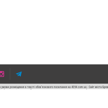
 умови розміщення в тексті обов'язкового посилання на 4594.com.ua - Сайт міста Бро
сті або в якості джерела. Порушення виняткових прав переслідується Законом.
ський спецпроєкт", "Політичні новини", "Пресреліз", "PR", "Офіційно", "Політична рек