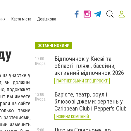
ння
Карта міста
Довідкова
ОСТАННІ НОВИНИ
ду
Відпочинок у Києві та
17:00
Вчора
області: пляжі, басейни,
активний відпочинок 2026
 на участке у
ПАРТНЕРСЬКИЙ СПЕЦПРОЄКТ
ет, вы должны
но, подскажет
Вар’єте, театр, соул і
13:00
унт вы имеете
Вчора
блюзові джеми: серпень у
рали на сайте
Caribbean Club і Pepper's Club
олько такие
с растениями,
НОВИНИ КОМПАНІЙ
нии изменить
Літо на Співочому: до
15:00