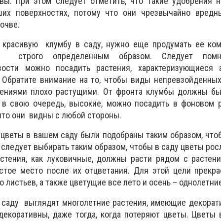
вы. При этом следует отметить, что такие удобрения н
ших поверхностях, потому что они чрезвычайно вред
очве.
красивую клумбу в саду, нужно еще продумать ее ком
т строго определенным образом. Следует помн
зости можно посадить растения, характеризующиеся 
 Обратите внимание на то, чтобы виды непревзойденных
тениями плохо растущими. От фронта клумбы должны б
, в свою очередь, высокие, можно посадить в фоновом 
 что они видны с любой стороны.
цветы в вашем саду были подобраны таким образом, что
 следует выбирать таким образом, чтобы в саду цветы рос
астения, как луковичные, должны расти рядом с растен
устое место после их отцветания. Для этой цели прекр
 листьев, а также цветущие все лето и осень – однолетни
 саду выглядят многолетние растения, имеющие декорат
декоративны, даже тогда, когда потеряют цветы. Цветы