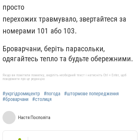
просто
перехожих
травмувало,
звертайтеся за
номерами 101 або 103.
Броварчани, беріть парасольки,
одягайтесь тепло та будьте обережними.
Якщо ви помітили помилку, виділіть необхідний текст і натисніть Ctrl + Enter, щоб
повідомити про це редакцію
#укргідромицентр
#погода
#штормове попередження
#броварчани
#столиця
Настя Посполіта