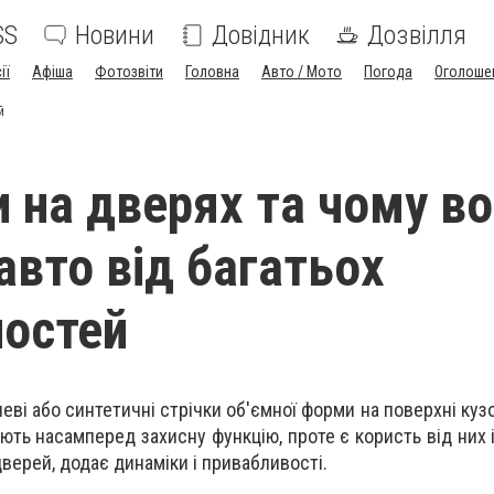
SS
Новини
Довідник
Дозвілля
ії
Афіша
Фотозвіти
Головна
Авто / Мото
Погода
Оголоше
й
 на дверях та чому в
авто від багатьох
остей
еві або синтетичні стрічки об'ємної форми на поверхні ку
ють насамперед захисну функцію, проте є користь від них 
ерей, додає динаміки і привабливості.