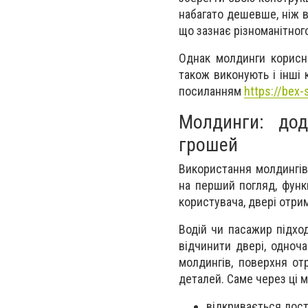
набагато дешевше, ніж 
що зазнає різноманітног
Однак молдинги корисні
також виконують і інші 
посиланням
https://bex
Молдинги: дод
грошей
Використання молдингів
на перший погляд, функ
користувача, двері отри
Водій чи пасажир підхо
відчинити двері, одноч
молдингів, поверхня от
деталей. Саме через ці 
відкривається дост