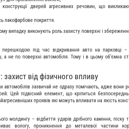
о конструкції дверей агресивних речовин, що викликаю
сь лакофарбове покриття.
ьому випадку виконують роль захисту поверхні і збереженн
ю перешкодою під час відкривання авто на парковці –
 а не по поверхні автомобіля. Тому і в цьому об’ємна ст
 захист від фізичного впливу
и автомобілів зазвичай не одразу помічають, адже вони р
рей. Цей підвісний елемент, що кріпиться безпосередн
айагресивніших проявів які можуть впливати на якість конст
го молдингу – відбиття ударів дрібного каміння, піску т
биває вологу, проникнення до металевої частини ко