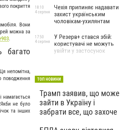
вого покриття
Чехія припиняє надавати
18:10
4 серпня
захист українським
чоловікам-ухилянтам
омобіля. Вони
ерей можна за
У Резерв+ стався збій:
17:50
e903
.
4 серпня
користувачі не можуть
ь багато
увійти у застосунок
Ця непомітна,
го поводження
ТОП НОВИНИ
Трамп заявив, що може
і намагається
зайти в Україну і
 Якби не було
забрати все, що захоче
ічок та інших