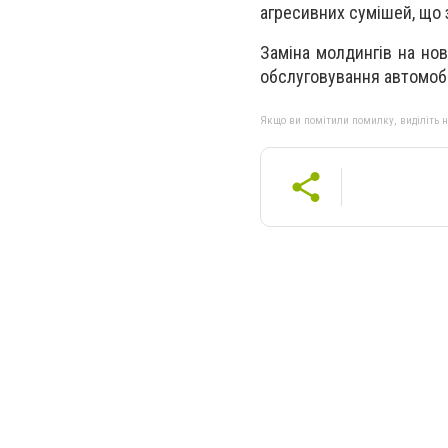
агресивних сумішей, що 
Заміна молдингів на но
обслуговування автомобі
Якщо ви помітили помилку, виділіть нео