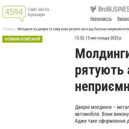
BroBUSINE
Нерухомість
Ваканс
Головна
Молдинги на дверях та чому вони рятують авто від багатьох неприємносте
13:53, 15 листопада 2023 р.
НОВИНИ КОМПАНІЙ
Молдинги
рятують 
неприємн
Дверні молдинги – метал
автомобіля. Вони викону
Адже таке оформлення дв