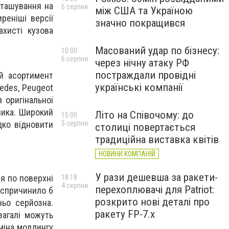
зташування на
6 серпня
між США та Україною
реніші версії
значно покращився
ахисті кузова
Масований удар по бізнесу:
10:00
6 серпня
через нічну атаку РФ
постраждали провідні
 асортимент
українські компанії
cedes, Peugeot
 оригінальної
ника. Широкий
Літо на Співочому: до
15:00
5 серпня
дко відновити
столиці повертається
традиційна виставка квітів
НОВИНИ КОМПАНІЙ
У рази дешевша за ракети-
ня по поверхні
18:18
4 серпня
перехоплювачі для Patriot:
 спричинило б
розкрито нові деталі про
ньо серйозна.
ракету FP-7.x
агалі можуть
аміна молдингу