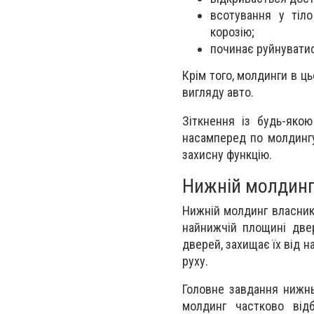
всотування у тіл
корозію;
починає руйнувати
Крім того, молдинги в ц
вигляду авто.
Зіткнення із будь-яко
насамперед по молдингу,
захисну функцію.
Нижній молдинг:
Нижній молдинг власник
найнижчій площині две
дверей, захищає їх від н
руху.
Головне завдання нижньо
молдинг частково від