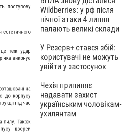
БПЛА знову дісталися
ть поступову
Wildberries: у рф після
нічної атаки 4 липня
палають великі склади
я естетичного
У Резерв+ стався збій:
 це теж удар
користувачі не можуть
річка виконує
увійти у застосунок
Чехія припиняє
озташовані на
надавати захист
ьо до корпусу
українським чоловікам-
рукції під час
ухилянтам
а пилу. Також
рпусу дверей