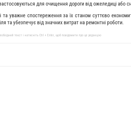
застосовуються для очищення дороги від ожеледиці або сн
ві та уважне спостереження за їх станом суттєво економи
ля та убезпечує від значних витрат на ремонтні роботи.
бхідний текст і натисніть Ctrl + Enter, щоб повідомити про це редакцію