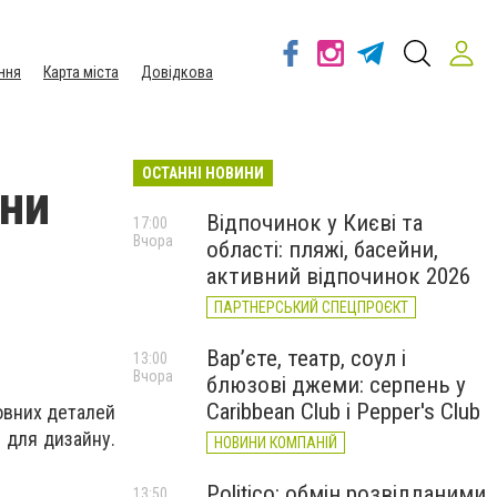
ння
Карта міста
Довідкова
ОСТАННІ НОВИНИ
они
Відпочинок у Києві та
17:00
Вчора
області: пляжі, басейни,
активний відпочинок 2026
ПАРТНЕРСЬКИЙ СПЕЦПРОЄКТ
Вар’єте, театр, соул і
13:00
Вчора
блюзові джеми: серпень у
Caribbean Club і Pepper's Club
зовних деталей
і для дизайну.
НОВИНИ КОМПАНІЙ
Politico: обмін розвідданими
13:50