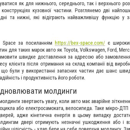
ватися як для нижнього, середнього, так і верхнього ро
і конструкціях кузовної частини. Розглянемо дві найпоши
дні та нижні, які відіграють найважливішу функцію у з
ex Space за посиланням
https://bex-space.com/
є широкий
тин для таких марок авто як Toyota, Volkswagen, Ford, Mer
замовити швидке доставлення за адресою або замовлення
есу клієнта після отримання на склад компанії від вироб
, що були у використанні запасних частин дає шанс шви
адійність і продуктивність його роботи.
ідновлювати молдинги
 молдинги звертають увагу, коли авто має аварійне зіткнен
тоцикла або електросамоката, велосипеда. Таке мікро-ДТП
верей, адже кінетична енергія в цьому випадку достат
лдингам двері отримують незначні ушкодження або і вз
ійну цілісність - удар бере на себе поверхня молдингу. З