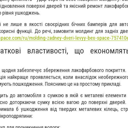
відновлення поверхні дверей та якісний ремонт лакофарбо
о рівня ушкоджень.
 не лише в якості своєрідних бічних бамперів для авт
корисні функції. До речі, замовити молдинг для задніх дв
-space.com/ru/molding-zadney-dveri-levyy-bex-space-757410
аткові властивості, що економлят
 щодня забезпечує збереження лакофарбового покриття. 
ція найкраще проявляється, коли внаслідок необережно
мують пошкодження. Пояснимо це на простому прикладі.
дить до автомобіля з сумкою в якій є металеві елементи 
асно доторкаючи сумку всією вагою до поверхні дверей.
римала б ушкодження від твердих металевих кілець, стр
мікроподряпини:
уп для проникнення вологи;