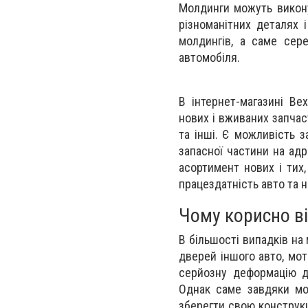
Молдинги можуть викону
різноманітних деталях 
молдингів, а саме сере
автомобіля.
В інтернет-магазині B
нових і вживаних запчас
та інші. Є можливість 
запасної частини на адр
асортимент нових і тих
працездатність авто та н
Чому корисно в
В більшості випадків на
дверей іншого авто, мо
серйозну деформацію д
Однак саме завдяки мо
зберегти свою конструкц