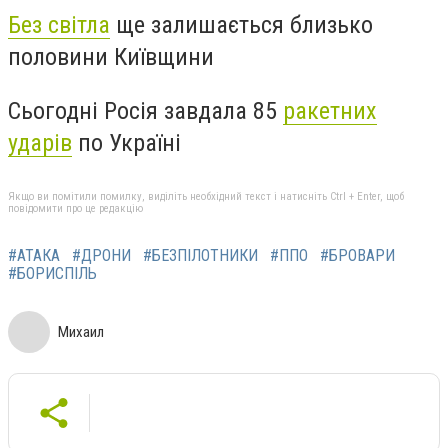
Без світла
ще залишається близько
половини Київщини
Сьогодні Росія завдала 85
ракетних
ударів
по Україні
Якщо ви помітили помилку, виділіть необхідний текст і натисніть Ctrl + Enter, щоб
повідомити про це редакцію
#АТАКА
#ДРОНИ
#БЕЗПІЛОТНИКИ
#ППО
#БРОВАРИ
#БОРИСПІЛЬ
Михаил