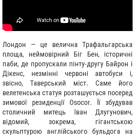
Лондон — це велична Трафальгарська
площа, неймовірний Біг Бен, історичні
паби, де пропускали пінту-другу Байрон і
Дікенс, незмінні червоні автобуси і,
звісно, Таверський міст. Саме його
велетенська статуя розташується посеред
зимової резиденції Osocor. Її збудував
столичний митець Іван Длугунович,
відомий, зокрема, гігантською
скульптурою англійського бульдога на