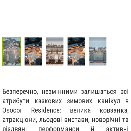
Безперечно, незмінними залишаться всі
атрибути казкових зимових канікул в
Osocor Residence: велика ковзанка,
атракціони, льодові вистави, новорічні та
різдвяні перформанси й активні