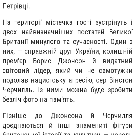
Петрівці.
На території містечка гості зустрінуть і
двох найвизначніших постатей Великої
Британії минулого та сучасності. Один з
них, — справжній друг України, колишній
прем'єр Борис Джонсон й видатний
світовий лідер, який чи не самотужки
подолав нацистську агресію, сер Вінстон
Черчилль. Із ними можна буде зробити
безліч фото на пам'ять.
Пізніше до Джонсона й Черчилля
доєднаються й інші знамениті фігури
британської історії та культури — король