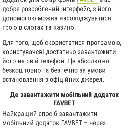
добре розроблений інтерфейс, з його
допомогою можна насолоджуватися
грою в слотах та казино.
Для того, щоб скористатися програмою,
користувачеві достатньо завантажити
його на свій телефон. Це абсолютно
безкоштовно та безпечно за умови
встановлення з офіційних джерел.
Де завантажити мобільний додаток
FAVBET
Найкращий спосіб завантажити
мобільний додаток FAVBET – через