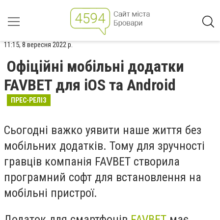
11:15, 8 вересня 2022 р.
Офіційні мобільні додатки
FAVBET для iOS та Android
ПРЕС-РЕЛІЗ
Сьогодні важко уявити наше життя без
мобільних додатків. Тому для зручності
гравців компанія FAVBET створила
програмний софт для встановлення на
мобільні пристрої.
Додаток для смартфонів
FAVBET
має