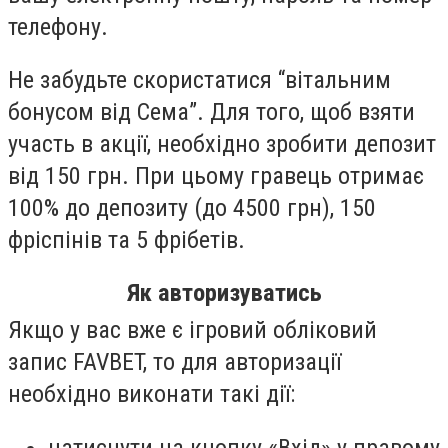
телефону.
Не забудьте скористатися “вітальним
бонусом від Сема”. Для того, щоб взяти
участь в акції, необхідно зробити депозит
від 150 грн. При цьому гравець отримає
100% до депозиту (до 4500 грн), 150
фріспінів та 5 фрібетів.
Як авторизуватись
Якщо у вас вже є ігровий обліковий
запис FAVBET, то для авторизації
необхідно виконати такі дії:
натиснути на кнопку «Вхід» у правому