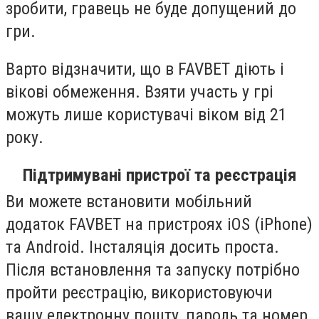
зробити, гравець не буде допущений до
гри.
Варто відзначити, що в FAVBET діють і
вікові обмеження. Взяти участь у грі
можуть лише користувачі віком від 21
року.
Підтримувані пристрої та реєстрація
Ви можете встановити мобільний
додаток FAVBET на пристроях iOS (iPhone)
та Android. Інсталяція досить проста.
Після встановлення та запуску потрібно
пройти реєстрацію, використовуючи
вашу електронну пошту, пароль та номер