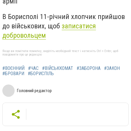
армії
В Борисполі 11-річний хлопчик прийшов
до військових, щоб
записатися
добровольцем
Якщо ви помітили помилку, виділіть необхідний текст і натисніть Ctrl + Enter, щоб
повідомити про це редакцію
#ВОЄННИЙ
#ЧАС
#ВІЙСЬККОМАТ
#ЗАБОРОНА
#ЗАКОН
#БРОВАРИ
#БОРИСПІЛЬ
Головний редактор