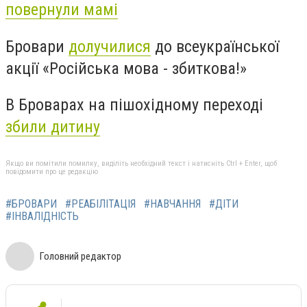
повернули мамі
Бровари
долучилися
до всеукраїнської
акції «Російська мова - збиткова!»
В Броварах на пішохідному переході
збили дитину
Якщо ви помітили помилку, виділіть необхідний текст і натисніть Ctrl + Enter, щоб
повідомити про це редакцію
#БРОВАРИ
#РЕАБІЛІТАЦІЯ
#НАВЧАННЯ
#ДІТИ
#ІНВАЛІДНІСТЬ
Головний редактор