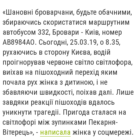
«Шановні броварчани, будьте обачними,
збираючись скористатися маршрутним
автобусом 332, Бровари - Киів, номер
АВ8984АО. Сьогодні, 25.03.19, о 8.35,
рухаючись в сторону Києва, водій
проігнорував червоне світло світлофора,
виіхав на пішоходний перехід яким
почала рух жінка з дитиною, і не
збавляючи швидкості, поіхав далі. Лише
завдяки реакції пішоходів вдалось
уникнути трагедіі. Пригода сталася на
світлофорі між зупинками Пекарня-
Вітерець», -
написала
жінка у соцмережі.